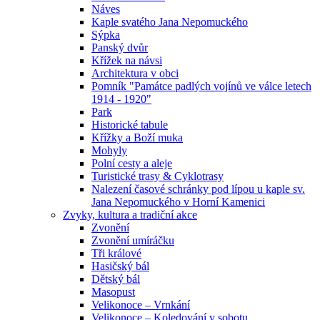
Náves
Kaple svatého Jana Nepomuckého
Sýpka
Panský dvůr
Křížek na návsi
Architektura v obci
Pomník "Památce padlých vojínů ve válce letech
1914 - 1920"
Park
Historické tabule
Křížky a Boží muka
Mohyly
Polní cesty a aleje
Turistické trasy & Cyklotrasy
Nalezení časové schránky pod lípou u kaple sv.
Jana Nepomuckého v Horní Kamenici
Zvyky, kultura a tradiční akce
Zvonění
Zvonění umíráčku
Tři králové
Hasičský bál
Dětský bál
Masopust
Velikonoce – Vrnkání
Velikonoce – Koledování v sobotu