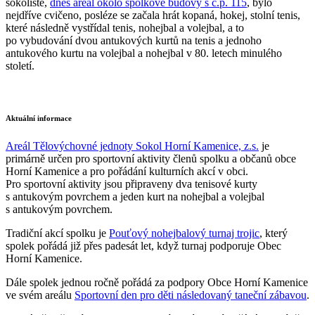
sokoliště,
dnes areál okolo spolkové budovy s č.p. 115
, bylo
nejdříve cvičeno, posléze se začala hrát kopaná, hokej, stolní tenis,
které následně vystřídal tenis, nohejbal a volejbal, a to
po vybudování dvou antukových kurtů na tenis a jednoho
antukového kurtu na volejbal a nohejbal v 80. letech minulého
století.
Aktuální informace
Areál Tělovýchovné jednoty Sokol Horní Kamenice, z.s.
je
primárně určen pro sportovní aktivity členů spolku a občanů obce
Horní Kamenice a pro pořádání kulturních akcí v obci.
Pro sportovní aktivity jsou připraveny dva tenisové kurty
s antukovým povrchem a jeden kurt na nohejbal a volejbal
s antukovým povrchem.
Tradiční akcí spolku je
Pouťový nohejbalový turnaj trojic
, který
spolek pořádá již přes padesát let, když turnaj podporuje Obec
Horní Kamenice.
Dále spolek jednou ročně pořádá za podpory Obce Horní Kamenice
ve svém areálu
Sportovní den pro děti následovaný taneční zábavou
.