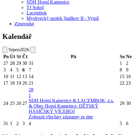
SDH Horní Kamenice
TJ Sokol
Lacembok
Myslivecký spolek Staňkov II - Vytuň
Zpravodaj
Kalendář
Srpen
2026
Po
Út
St
Čt
Pá
So
Ne
27
28
29
30
31
1
2
3
4
5
6
7
8
9
10
11
12
13
14
15
16
17
18
19
20
21
22
23
28
1
SDH Horní Kamenice & LACEMBOK, z.s.
24
25
26
27
29
30
& Obec Horní Kamenice: DĚTSKÝ
HASIČSKÝ VÍCEBOJ
Zobrazit všechny záznamy ze dne
31
1
2
3
4
5
6