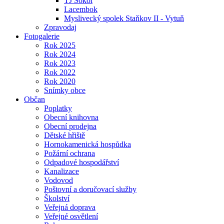
TJ Sokol
Lacembok
Myslivecký spolek Staňkov II - Vytuň
Zpravodaj
Fotogalerie
Rok 2025
Rok 2024
Rok 2023
Rok 2022
Rok 2020
Snímky obce
Občan
Poplatky
Obecní knihovna
Obecní prodejna
Dětské hřiště
Hornokamenická hospůdka
Požární ochrana
Odpadové hospodářství
Kanalizace
Vodovod
Poštovní a doručovací služby
Školství
Veřejná doprava
Veřejné osvětlení