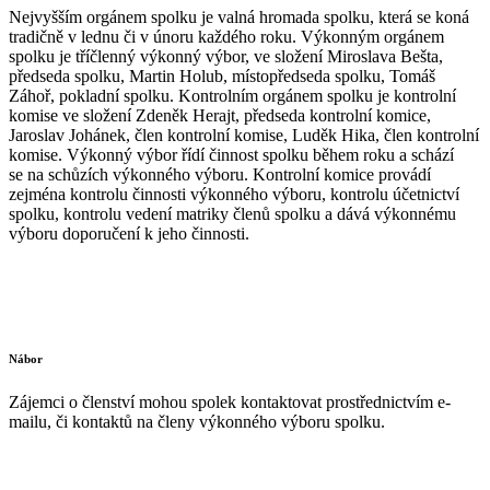
Nejvyšším orgánem spolku je valná hromada spolku, která se koná
tradičně v lednu či v únoru každého roku. Výkonným orgánem
spolku je tříčlenný výkonný výbor, ve složení Miroslava Bešta,
předseda spolku, Martin Holub, místopředseda spolku, Tomáš
Záhoř, pokladní spolku. Kontrolním orgánem spolku je kontrolní
komise ve složení Zdeněk Herajt, předseda kontrolní komice,
Jaroslav Johánek, člen kontrolní komise, Luděk Hika, člen kontrolní
komise. Výkonný výbor řídí činnost spolku během roku a schází
se na schůzích výkonného výboru. Kontrolní komice provádí
zejména kontrolu činnosti výkonného výboru, kontrolu účetnictví
spolku, kontrolu vedení matriky členů spolku a dává výkonnému
výboru doporučení k jeho činnosti.
Nábor
Zájemci o členství mohou spolek kontaktovat prostřednictvím e-
mailu, či kontaktů na členy výkonného výboru spolku.