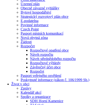
Územní plán
Obecně závazné vyhlášky
Bytové hospodářství
Strategický rozvojový plán obce
E-podatelna
Povinné informace
Czech Point
Pasport místních komunikací
Nová obytná zóna
Žádosti
Rozpočet
Rozpočtové opatření obce
Návrh rozpočtu
Návrh střednědobého rozpočtu
Rozpočtové výhledy
Závěrečný účet obce
Rozpočet
Pasport veřejného osvětlení
Poskytnuté informace (zákon č. 106/1999 Sb.)
Život v obci
Zprávy
Kalendář akcí
Spolky a organizace
SDH Horní Kamenice