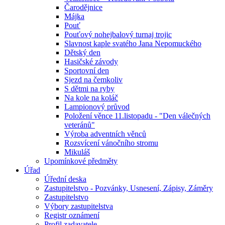
Čarodějnice
Májka
Pouť
Pouťový nohejbalový turnaj trojic
Slavnost kaple svatého Jana Nepomuckého
Dětský den
Hasičské závody
Sportovní den
Sjezd na čemkoliv
S dětmi na ryby
Na kole na koláč
Lampionový průvod
Položení věnce 11.listopadu - "Den válečných
veteránů"
Výroba adventních věnců
Rozsvícení vánočního stromu
Mikuláš
Upomínkové předměty
Úřad
Úřední deska
Zastupitelstvo - Pozvánky, Usnesení, Zápisy, Záměry
Zastupitelstvo
Výbory zastupitelstva
Registr oznámení
Profil zadavatele