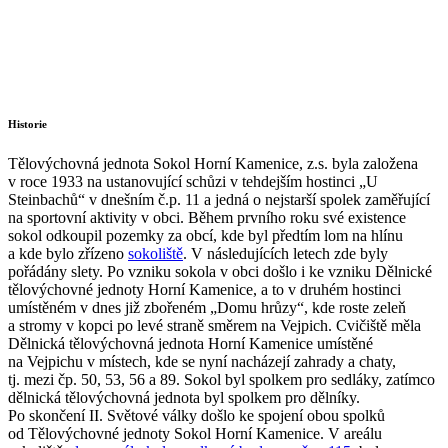
Historie
Tělovýchovná jednota Sokol Horní Kamenice, z.s. byla založena
v roce 1933 na ustanovující schůzi v tehdejším hostinci „U
Steinbachů“ v dnešním č.p. 11 a jedná o nejstarší spolek zaměřující
na sportovní aktivity v obci. Během prvního roku své existence
sokol odkoupil pozemky za obcí, kde byl předtím lom na hlínu
a kde bylo zřízeno
sokoliště
. V následujících letech zde byly
pořádány slety. Po vzniku sokola v obci došlo i ke vzniku Dělnické
tělovýchovné jednoty Horní Kamenice, a to v druhém hostinci
umístěném v dnes již zbořeném „Domu hrůzy“, kde roste zeleň
a stromy v kopci po levé straně směrem na Vejpich. Cvičiště měla
Dělnická tělovýchovná jednota Horní Kamenice umístěné
na Vejpichu v místech, kde se nyní nacházejí zahrady a chaty,
tj. mezi čp. 50, 53, 56 a 89. Sokol byl spolkem pro sedláky, zatímco
dělnická tělovýchovná jednota byl spolkem pro dělníky.
Po skončení II. Světové války došlo ke spojení obou spolků
od Tělovýchovné jednoty Sokol Horní Kamenice. V areálu