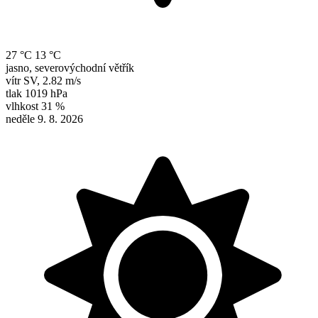
27 °C
13 °C
jasno, severovýchodní větřík
vítr
SV
,
2.82 m/s
tlak
1019 hPa
vlhkost
31 %
neděle 9. 8. 2026