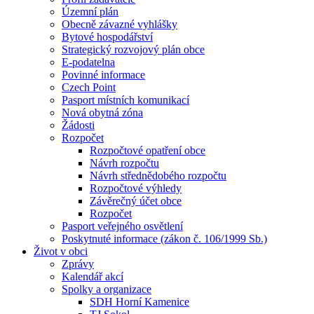
Územní plán
Obecně závazné vyhlášky
Bytové hospodářství
Strategický rozvojový plán obce
E-podatelna
Povinné informace
Czech Point
Pasport místních komunikací
Nová obytná zóna
Žádosti
Rozpočet
Rozpočtové opatření obce
Návrh rozpočtu
Návrh střednědobého rozpočtu
Rozpočtové výhledy
Závěrečný účet obce
Rozpočet
Pasport veřejného osvětlení
Poskytnuté informace (zákon č. 106/1999 Sb.)
Život v obci
Zprávy
Kalendář akcí
Spolky a organizace
SDH Horní Kamenice