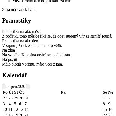
Mezinárodní den boje lékařů za mír
Zítra má svátek
Lada
Pranostiky
Pranostika na akt. měsíc
Z počátku toho měsíce říká se, že opět studený vítr ze strnišť fouká.
Pranostika na akt. den
V srpnu již nelze slunci mnoho věřit.
Na zítra
Na svatého Kajetána otvírá se stodol brána.
Na pozítří
Málo plodů v srpnu, málo včel z jara.
Kalendář
Srpen
2026
Po
Út
St
Čt
Pá
So
Ne
27
28
29
30
31
1
2
3
4
5
6
7
8
9
10
11
12
13
14
15
16
17
18
19
20
21
22
23