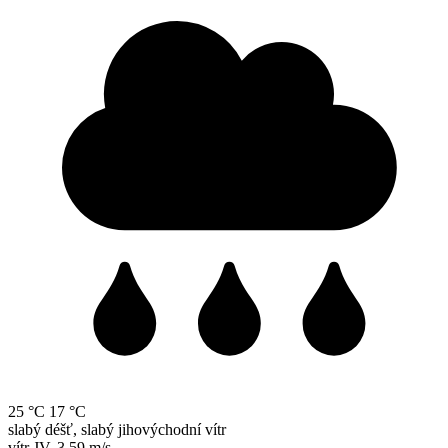
25 °C
17 °C
slabý déšť, slabý jihovýchodní vítr
vítr
JV
,
3.59 m/s