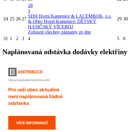
28
1
SDH Horní Kamenice & LACEMBOK, z.s.
24
25
26
27
29
30
& Obec Horní Kamenice: DĚTSKÝ
HASIČSKÝ VÍCEBOJ
Zobrazit všechny záznamy ze dne
31
1
2
3
4
5
6
Naplánovaná odstávka dodávky elektřiny