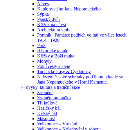
Náves
Kaple svatého Jana Nepomuckého
Sýpka
Panský dvůr
Křížek na návsi
Architektura v obci
Pomník "Památce padlých vojínů ve válce letech
1914 - 1920"
Park
Historické tabule
Křížky a Boží muka
Mohyly
Polní cesty a aleje
Turistické trasy & Cyklotrasy
Nalezení časové schránky pod lípou u kaple sv.
Jana Nepomuckého v Horní Kamenici
Zvyky, kultura a tradiční akce
Zvonění
Zvonění umíráčku
Tři králové
Hasičský bál
Dětský bál
Masopust
Velikonoce – Vrnkání
Velikonoce – Koledování v sobotu