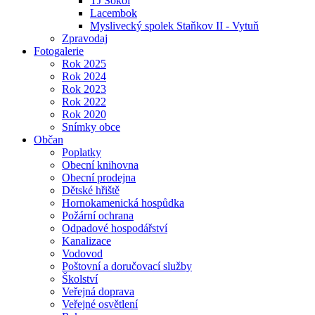
TJ Sokol
Lacembok
Myslivecký spolek Staňkov II - Vytuň
Zpravodaj
Fotogalerie
Rok 2025
Rok 2024
Rok 2023
Rok 2022
Rok 2020
Snímky obce
Občan
Poplatky
Obecní knihovna
Obecní prodejna
Dětské hřiště
Hornokamenická hospůdka
Požární ochrana
Odpadové hospodářství
Kanalizace
Vodovod
Poštovní a doručovací služby
Školství
Veřejná doprava
Veřejné osvětlení