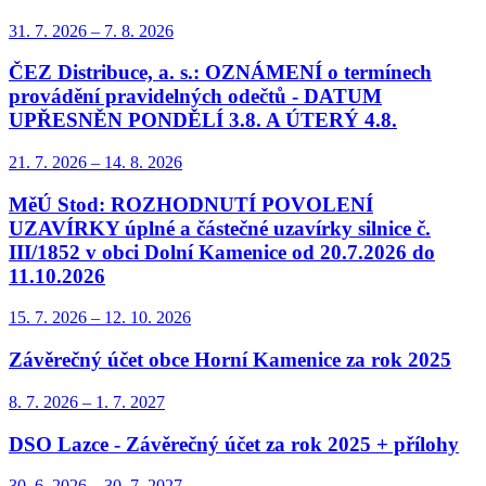
31. 7.
2026
–
7. 8.
2026
ČEZ Distribuce, a. s.: OZNÁMENÍ o termínech
provádění pravidelných odečtů - DATUM
UPŘESNĚN PONDĚLÍ 3.8. A ÚTERÝ 4.8.
21. 7.
2026
–
14. 8.
2026
MěÚ Stod: ROZHODNUTÍ POVOLENÍ
UZAVÍRKY úplné a částečné uzavírky silnice č.
III/1852 v obci Dolní Kamenice od 20.7.2026 do
11.10.2026
15. 7.
2026
–
12. 10.
2026
Závěrečný účet obce Horní Kamenice za rok 2025
8. 7.
2026
–
1. 7.
2027
DSO Lazce - Závěrečný účet za rok 2025 + přílohy
30. 6.
2026
–
30. 7.
2027