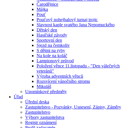
Čarodějnice
Májka
Pouť
Pouťový nohejbalový turnaj trojic
Slavnost kaple svatého Jana Nepomuckého
Dětský den
Hasičské závody
Sportovní den
Sjezd na čemkoliv
S dětmi na ryby
Na kole na koláč
Lampionový průvod
Položení věnce 11.listopadu - "Den válečných
veteránů"
Výroba adventních věnců
Rozsvícení vánočního stromu
Mikuláš
Upomínkové předměty
Úřad
Úřední deska
Zastupitelstvo - Pozvánky, Usnesení, Zápisy, Záměry
Zastupitelstvo
Výbory zastupitelstva
Registr oznámení
Profil zadavatele