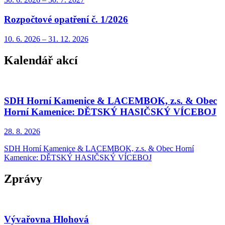
Rozpočtové opatření č. 1/2026
10. 6.
2026
–
31. 12.
2026
Kalendář akcí
SDH Horní Kamenice & LACEMBOK, z.s. & Obec
Horní Kamenice: DĚTSKÝ HASIČSKÝ VÍCEBOJ
28. 8.
2026
SDH Horní Kamenice & LACEMBOK, z.s. & Obec Horní
Kamenice: DĚTSKÝ HASIČSKÝ VÍCEBOJ
Zprávy
Vývařovna Hlohová