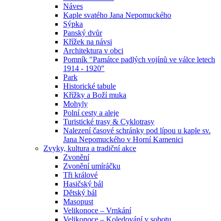
Náves
Kaple svatého Jana Nepomuckého
Sýpka
Panský dvůr
Křížek na návsi
Architektura v obci
Pomník "Památce padlých vojínů ve válce letech
1914 - 1920"
Park
Historické tabule
Křížky a Boží muka
Mohyly
Polní cesty a aleje
Turistické trasy & Cyklotrasy
Nalezení časové schránky pod lípou u kaple sv.
Jana Nepomuckého v Horní Kamenici
Zvyky, kultura a tradiční akce
Zvonění
Zvonění umíráčku
Tři králové
Hasičský bál
Dětský bál
Masopust
Velikonoce – Vrnkání
Velikonoce – Koledování v sobotu