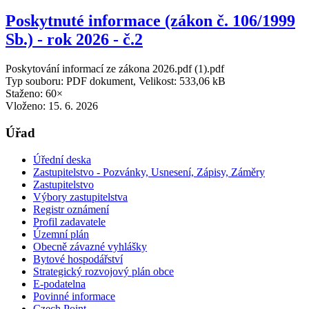
Poskytnuté informace (zákon č. 106/1999
Sb.) - rok 2026 - č.2
Poskytování informací ze zákona 2026.pdf (1).pdf
Typ souboru: PDF dokument, Velikost: 533,06 kB
Staženo: 60×
Vloženo:
15. 6. 2026
Úřad
Úřední deska
Zastupitelstvo - Pozvánky, Usnesení, Zápisy, Záměry
Zastupitelstvo
Výbory zastupitelstva
Registr oznámení
Profil zadavatele
Územní plán
Obecně závazné vyhlášky
Bytové hospodářství
Strategický rozvojový plán obce
E-podatelna
Povinné informace
Czech Point