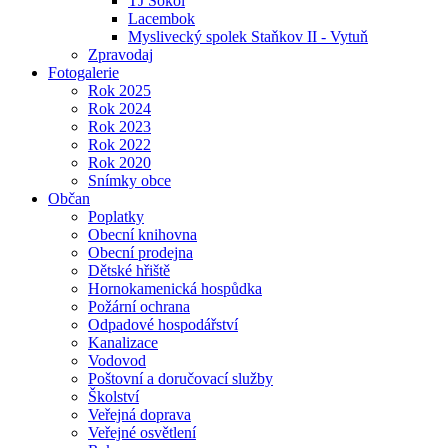
TJ Sokol
Lacembok
Myslivecký spolek Staňkov II - Vytuň
Zpravodaj
Fotogalerie
Rok 2025
Rok 2024
Rok 2023
Rok 2022
Rok 2020
Snímky obce
Občan
Poplatky
Obecní knihovna
Obecní prodejna
Dětské hřiště
Hornokamenická hospůdka
Požární ochrana
Odpadové hospodářství
Kanalizace
Vodovod
Poštovní a doručovací služby
Školství
Veřejná doprava
Veřejné osvětlení