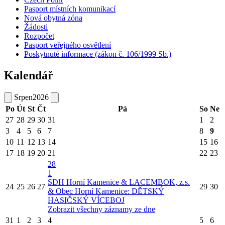
Pasport místních komunikací
Nová obytná zóna
Žádosti
Rozpočet
Pasport veřejného osvětlení
Poskytnuté informace (zákon č. 106/1999 Sb.)
Kalendář
Srpen
2026
Po
Út
St
Čt
Pá
So
Ne
27
28
29
30
31
1
2
3
4
5
6
7
8
9
10
11
12
13
14
15
16
17
18
19
20
21
22
23
28
1
SDH Horní Kamenice & LACEMBOK, z.s.
24
25
26
27
29
30
& Obec Horní Kamenice: DĚTSKÝ
HASIČSKÝ VÍCEBOJ
Zobrazit všechny záznamy ze dne
31
1
2
3
4
5
6