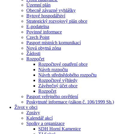
Územní plán
Obecně závazné vyhlášky
Bytové hospodářství
Strategický rozvojový plán obce
E-podatelna
Povinné informace
Czech Point
Pasport místních komunikací
Nová obytná zóna
Žádosti
Rozpočet
Rozpočtové opatření obce
Návrh rozpočtu
Návrh střednědobého rozpočtu
Rozpočtové výhledy
Závěrečný účet obce
Rozpočet
Pasport veřejného osvětlení
Poskytnuté informace (zákon č. 106/1999 Sb.)
Život v obci
Zprávy
Kalendář akcí
Spolky a organizace
SDH Horní Kamenice