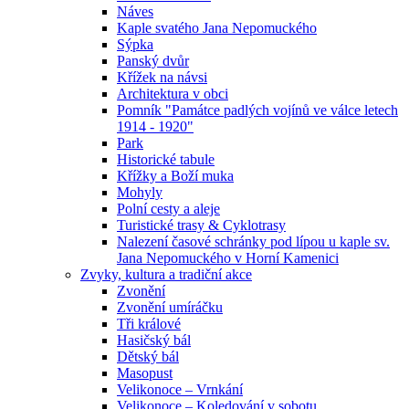
Náves
Kaple svatého Jana Nepomuckého
Sýpka
Panský dvůr
Křížek na návsi
Architektura v obci
Pomník "Památce padlých vojínů ve válce letech
1914 - 1920"
Park
Historické tabule
Křížky a Boží muka
Mohyly
Polní cesty a aleje
Turistické trasy & Cyklotrasy
Nalezení časové schránky pod lípou u kaple sv.
Jana Nepomuckého v Horní Kamenici
Zvyky, kultura a tradiční akce
Zvonění
Zvonění umíráčku
Tři králové
Hasičský bál
Dětský bál
Masopust
Velikonoce – Vrnkání
Velikonoce – Koledování v sobotu