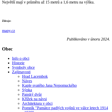
Největší mají v průměru až 15 metrů a 1,6 metru na výšku.
Zdroje:
mapy.cz
Publikováno v únoru 2024.
Obec
Info o obci
Historie
Symboly obce
Zajímavosti
Hrad Lacembok
Náves
Kaple svatého Jana Nepomuckého
Sýpka
Panský dvůr
Křížek na návsi
Architektura v obci
Pomník "Památce padlých vojínů ve válce letech 1914