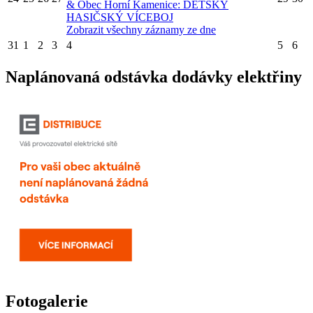
& Obec Horní Kamenice: DĚTSKÝ
HASIČSKÝ VÍCEBOJ
Zobrazit všechny záznamy ze dne
31
1
2
3
4
5
6
Naplánovaná odstávka dodávky elektřiny
Fotogalerie