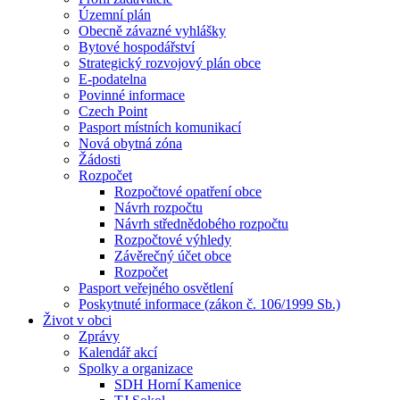
Územní plán
Obecně závazné vyhlášky
Bytové hospodářství
Strategický rozvojový plán obce
E-podatelna
Povinné informace
Czech Point
Pasport místních komunikací
Nová obytná zóna
Žádosti
Rozpočet
Rozpočtové opatření obce
Návrh rozpočtu
Návrh střednědobého rozpočtu
Rozpočtové výhledy
Závěrečný účet obce
Rozpočet
Pasport veřejného osvětlení
Poskytnuté informace (zákon č. 106/1999 Sb.)
Život v obci
Zprávy
Kalendář akcí
Spolky a organizace
SDH Horní Kamenice