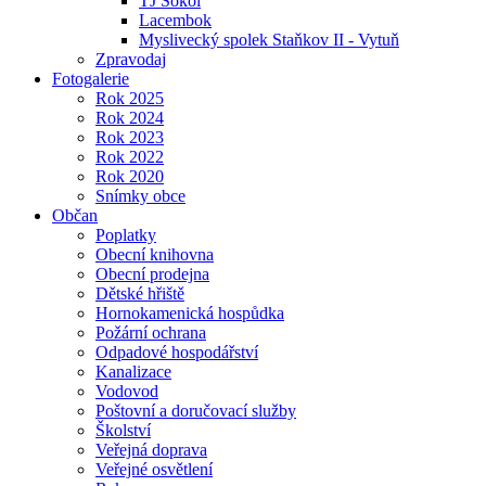
TJ Sokol
Lacembok
Myslivecký spolek Staňkov II - Vytuň
Zpravodaj
Fotogalerie
Rok 2025
Rok 2024
Rok 2023
Rok 2022
Rok 2020
Snímky obce
Občan
Poplatky
Obecní knihovna
Obecní prodejna
Dětské hřiště
Hornokamenická hospůdka
Požární ochrana
Odpadové hospodářství
Kanalizace
Vodovod
Poštovní a doručovací služby
Školství
Veřejná doprava
Veřejné osvětlení