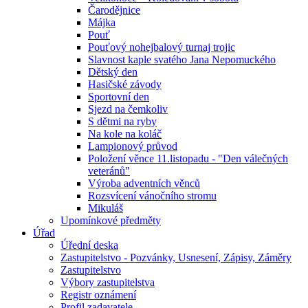
Čarodějnice
Májka
Pouť
Pouťový nohejbalový turnaj trojic
Slavnost kaple svatého Jana Nepomuckého
Dětský den
Hasičské závody
Sportovní den
Sjezd na čemkoliv
S dětmi na ryby
Na kole na koláč
Lampionový průvod
Položení věnce 11.listopadu - "Den válečných
veteránů"
Výroba adventních věnců
Rozsvícení vánočního stromu
Mikuláš
Upomínkové předměty
Úřad
Úřední deska
Zastupitelstvo - Pozvánky, Usnesení, Zápisy, Záměry
Zastupitelstvo
Výbory zastupitelstva
Registr oznámení
Profil zadavatele