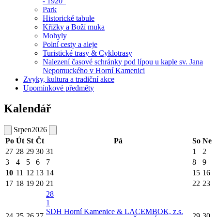
- 1920"
Park
Historické tabule
Křížky a Boží muka
Mohyly
Polní cesty a aleje
Turistické trasy & Cyklotrasy
Nalezení časové schránky pod lípou u kaple sv. Jana
Nepomuckého v Horní Kamenici
Zvyky, kultura a tradiční akce
Upomínkové předměty
Kalendář
Srpen
2026
Po
Út
St
Čt
Pá
So
Ne
27
28
29
30
31
1
2
3
4
5
6
7
8
9
10
11
12
13
14
15
16
17
18
19
20
21
22
23
28
1
SDH Horní Kamenice & LACEMBOK, z.s.
24
25
26
27
29
30