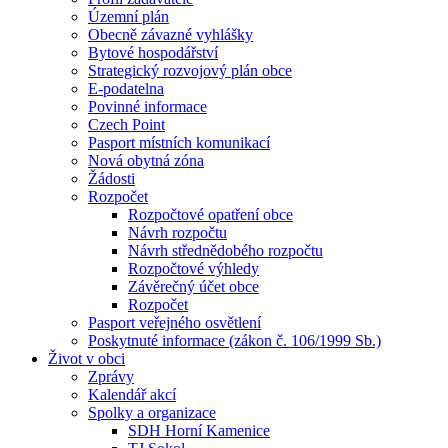
Územní plán
Obecně závazné vyhlášky
Bytové hospodářství
Strategický rozvojový plán obce
E-podatelna
Povinné informace
Czech Point
Pasport místních komunikací
Nová obytná zóna
Žádosti
Rozpočet
Rozpočtové opatření obce
Návrh rozpočtu
Návrh střednědobého rozpočtu
Rozpočtové výhledy
Závěrečný účet obce
Rozpočet
Pasport veřejného osvětlení
Poskytnuté informace (zákon č. 106/1999 Sb.)
Život v obci
Zprávy
Kalendář akcí
Spolky a organizace
SDH Horní Kamenice