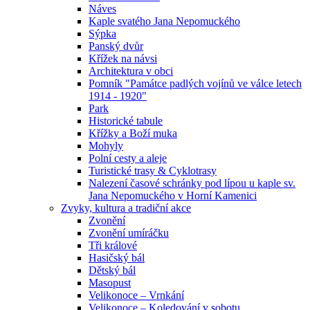
Náves
Kaple svatého Jana Nepomuckého
Sýpka
Panský dvůr
Křížek na návsi
Architektura v obci
Pomník "Památce padlých vojínů ve válce letech
1914 - 1920"
Park
Historické tabule
Křížky a Boží muka
Mohyly
Polní cesty a aleje
Turistické trasy & Cyklotrasy
Nalezení časové schránky pod lípou u kaple sv.
Jana Nepomuckého v Horní Kamenici
Zvyky, kultura a tradiční akce
Zvonění
Zvonění umíráčku
Tři králové
Hasičský bál
Dětský bál
Masopust
Velikonoce – Vrnkání
Velikonoce – Koledování v sobotu