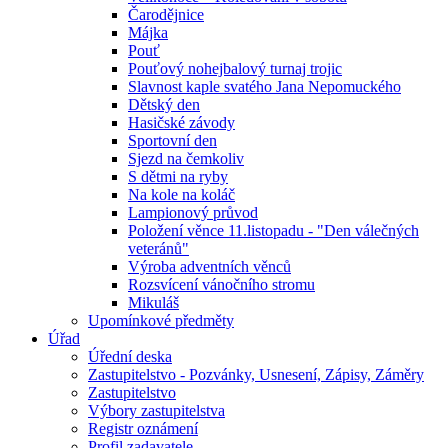
Čarodějnice
Májka
Pouť
Pouťový nohejbalový turnaj trojic
Slavnost kaple svatého Jana Nepomuckého
Dětský den
Hasičské závody
Sportovní den
Sjezd na čemkoliv
S dětmi na ryby
Na kole na koláč
Lampionový průvod
Položení věnce 11.listopadu - "Den válečných
veteránů"
Výroba adventních věnců
Rozsvícení vánočního stromu
Mikuláš
Upomínkové předměty
Úřad
Úřední deska
Zastupitelstvo - Pozvánky, Usnesení, Zápisy, Záměry
Zastupitelstvo
Výbory zastupitelstva
Registr oznámení
Profil zadavatele