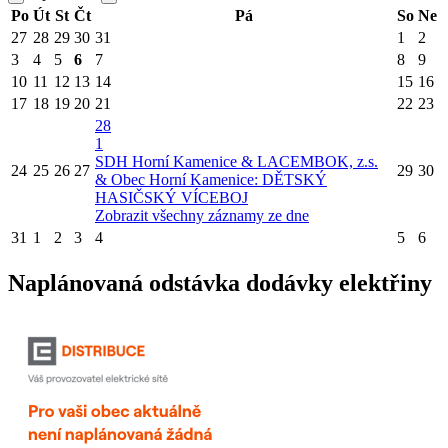
Po
Út
St
Čt
Pá
So
Ne
27
28
29
30
31
1
2
3
4
5
6
7
8
9
10
11
12
13
14
15
16
17
18
19
20
21
22
23
28
1
SDH Horní Kamenice & LACEMBOK, z.s.
24
25
26
27
29
30
& Obec Horní Kamenice: DĚTSKÝ
HASIČSKÝ VÍCEBOJ
Zobrazit všechny záznamy ze dne
31
1
2
3
4
5
6
Naplánovaná odstávka dodávky elektřiny