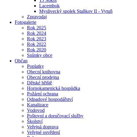
TJ Sokol
Lacembok
Myslivecký spolek Staňkov II - Vytuň
Zpravodaj
Fotogalerie
Rok 2025
Rok 2024
Rok 2023
Rok 2022
Rok 2020
Snímky obce
Občan
Poplatky
Obecní knihovna
Obecní prodejna
Dětské hřiště
Hornokamenická hospůdka
Požární ochrana
Odpadové hospodářství
Kanalizace
Vodovod
Poštovní a doručovací služby
Školství
Veřejná doprava
Veřejné osvětlení