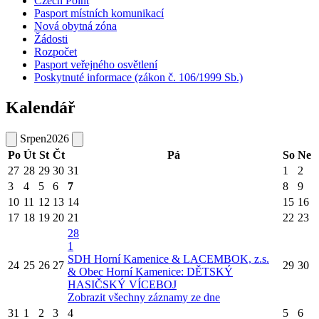
Czech Point
Pasport místních komunikací
Nová obytná zóna
Žádosti
Rozpočet
Pasport veřejného osvětlení
Poskytnuté informace (zákon č. 106/1999 Sb.)
Kalendář
Srpen
2026
Po
Út
St
Čt
Pá
So
Ne
27
28
29
30
31
1
2
3
4
5
6
7
8
9
10
11
12
13
14
15
16
17
18
19
20
21
22
23
28
1
SDH Horní Kamenice & LACEMBOK, z.s.
24
25
26
27
29
30
& Obec Horní Kamenice: DĚTSKÝ
HASIČSKÝ VÍCEBOJ
Zobrazit všechny záznamy ze dne
31
1
2
3
4
5
6