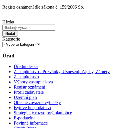
Registr oznámení dle zákona č. 159/2006 Sb.
Hledat
Hledat
Kategorie
Úřad
Úřední deska
Zastupitelstvo - Pozvánky, Usnesení, Zápisy, Záměry
Zastupitelstvo
Výbory zastupitelstva
Registr oznámení
Profil zadavatele
Územní plán
Obecně závazné vyhlášky
Bytové hospodářství
Strategický rozvojový plán obce
E-podatelna
Povinné informace