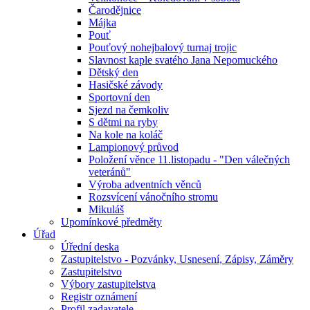
Čarodějnice
Májka
Pouť
Pouťový nohejbalový turnaj trojic
Slavnost kaple svatého Jana Nepomuckého
Dětský den
Hasičské závody
Sportovní den
Sjezd na čemkoliv
S dětmi na ryby
Na kole na koláč
Lampionový průvod
Položení věnce 11.listopadu - "Den válečných
veteránů"
Výroba adventních věnců
Rozsvícení vánočního stromu
Mikuláš
Upomínkové předměty
Úřad
Úřední deska
Zastupitelstvo - Pozvánky, Usnesení, Zápisy, Záměry
Zastupitelstvo
Výbory zastupitelstva
Registr oznámení
Profil zadavatele