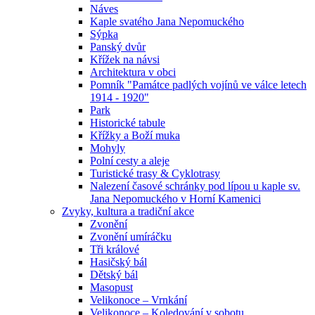
Náves
Kaple svatého Jana Nepomuckého
Sýpka
Panský dvůr
Křížek na návsi
Architektura v obci
Pomník "Památce padlých vojínů ve válce letech
1914 - 1920"
Park
Historické tabule
Křížky a Boží muka
Mohyly
Polní cesty a aleje
Turistické trasy & Cyklotrasy
Nalezení časové schránky pod lípou u kaple sv.
Jana Nepomuckého v Horní Kamenici
Zvyky, kultura a tradiční akce
Zvonění
Zvonění umíráčku
Tři králové
Hasičský bál
Dětský bál
Masopust
Velikonoce – Vrnkání
Velikonoce – Koledování v sobotu