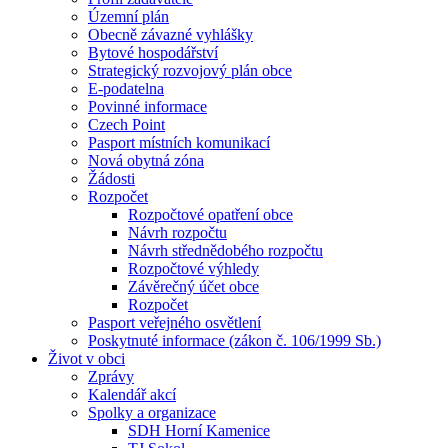
Územní plán
Obecně závazné vyhlášky
Bytové hospodářství
Strategický rozvojový plán obce
E-podatelna
Povinné informace
Czech Point
Pasport místních komunikací
Nová obytná zóna
Žádosti
Rozpočet
Rozpočtové opatření obce
Návrh rozpočtu
Návrh střednědobého rozpočtu
Rozpočtové výhledy
Závěrečný účet obce
Rozpočet
Pasport veřejného osvětlení
Poskytnuté informace (zákon č. 106/1999 Sb.)
Život v obci
Zprávy
Kalendář akcí
Spolky a organizace
SDH Horní Kamenice