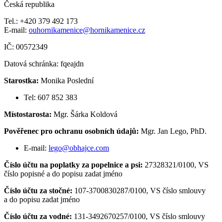
Česká republika
Tel.: +420 379 492 173
E-mail:
ouhornikamenice@hornikamenice.cz
IČ: 00572349
Datová schránka: fqeajdn
Starostka:
Monika Poslední
Tel: 607 852 383
Místostarosta:
Mgr. Šárka Koldová
Pověřenec pro ochranu osobních údajů:
Mgr. Jan Lego, PhD.
E-mail:
lego@obhajce.com
Číslo účtu na poplatky za popelnice a psi:
27328321/0100, VS
číslo popisné a do popisu zadat jméno
Číslo účtu za stočné:
107-3700830287/0100, VS číslo smlouvy
a do popisu zadat jméno
Číslo účtu za vodné:
131-3492670257/0100, VS číslo smlouvy