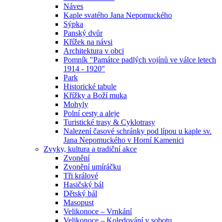
Náves
Kaple svatého Jana Nepomuckého
Sýpka
Panský dvůr
Křížek na návsi
Architektura v obci
Pomník "Památce padlých vojínů ve válce letech
1914 - 1920"
Park
Historické tabule
Křížky a Boží muka
Mohyly
Polní cesty a aleje
Turistické trasy & Cyklotrasy
Nalezení časové schránky pod lípou u kaple sv.
Jana Nepomuckého v Horní Kamenici
Zvyky, kultura a tradiční akce
Zvonění
Zvonění umíráčku
Tři králové
Hasičský bál
Dětský bál
Masopust
Velikonoce – Vrnkání
Velikonoce – Koledování v sobotu