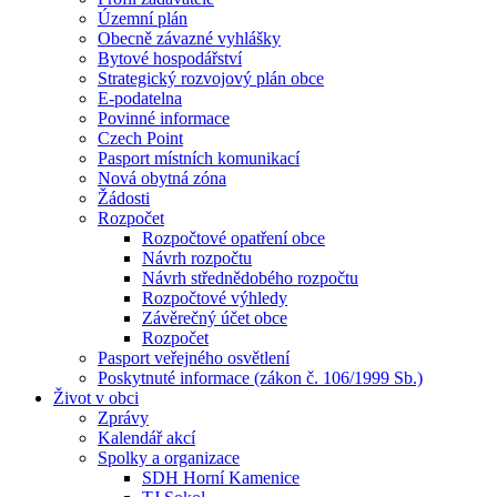
Územní plán
Obecně závazné vyhlášky
Bytové hospodářství
Strategický rozvojový plán obce
E-podatelna
Povinné informace
Czech Point
Pasport místních komunikací
Nová obytná zóna
Žádosti
Rozpočet
Rozpočtové opatření obce
Návrh rozpočtu
Návrh střednědobého rozpočtu
Rozpočtové výhledy
Závěrečný účet obce
Rozpočet
Pasport veřejného osvětlení
Poskytnuté informace (zákon č. 106/1999 Sb.)
Život v obci
Zprávy
Kalendář akcí
Spolky a organizace
SDH Horní Kamenice