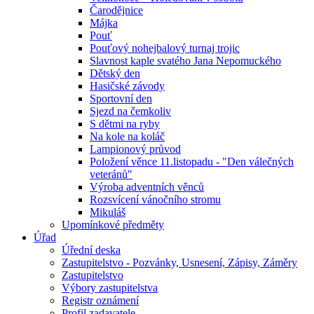
Čarodějnice
Májka
Pouť
Pouťový nohejbalový turnaj trojic
Slavnost kaple svatého Jana Nepomuckého
Dětský den
Hasičské závody
Sportovní den
Sjezd na čemkoliv
S dětmi na ryby
Na kole na koláč
Lampionový průvod
Položení věnce 11.listopadu - "Den válečných
veteránů"
Výroba adventních věnců
Rozsvícení vánočního stromu
Mikuláš
Upomínkové předměty
Úřad
Úřední deska
Zastupitelstvo - Pozvánky, Usnesení, Zápisy, Záměry
Zastupitelstvo
Výbory zastupitelstva
Registr oznámení
Profil zadavatele