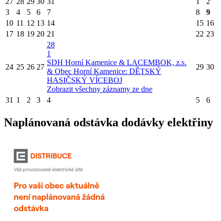
27
28
29
30
31
1
2
3
4
5
6
7
8
9
10
11
12
13
14
15
16
17
18
19
20
21
22
23
28
1
SDH Horní Kamenice & LACEMBOK, z.s.
24
25
26
27
29
30
& Obec Horní Kamenice: DĚTSKÝ
HASIČSKÝ VÍCEBOJ
Zobrazit všechny záznamy ze dne
31
1
2
3
4
5
6
Naplánovaná odstávka dodávky elektřiny