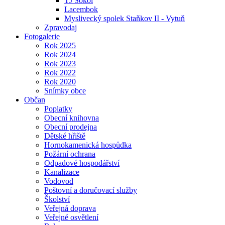
TJ Sokol
Lacembok
Myslivecký spolek Staňkov II - Vytuň
Zpravodaj
Fotogalerie
Rok 2025
Rok 2024
Rok 2023
Rok 2022
Rok 2020
Snímky obce
Občan
Poplatky
Obecní knihovna
Obecní prodejna
Dětské hřiště
Hornokamenická hospůdka
Požární ochrana
Odpadové hospodářství
Kanalizace
Vodovod
Poštovní a doručovací služby
Školství
Veřejná doprava
Veřejné osvětlení