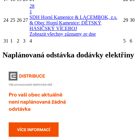
28
1
SDH Horní Kamenice & LACEMBOK, z.s.
24
25
26
27
29
30
& Obec Horní Kamenice: DĚTSKÝ
HASIČSKÝ VÍCEBOJ
Zobrazit všechny záznamy ze dne
31
1
2
3
4
5
6
Naplánovaná odstávka dodávky elektřiny