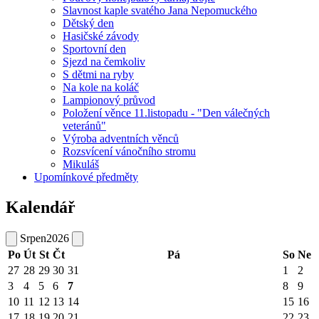
Slavnost kaple svatého Jana Nepomuckého
Dětský den
Hasičské závody
Sportovní den
Sjezd na čemkoliv
S dětmi na ryby
Na kole na koláč
Lampionový průvod
Položení věnce 11.listopadu - "Den válečných
veteránů"
Výroba adventních věnců
Rozsvícení vánočního stromu
Mikuláš
Upomínkové předměty
Kalendář
Srpen
2026
Po
Út
St
Čt
Pá
So
Ne
27
28
29
30
31
1
2
3
4
5
6
7
8
9
10
11
12
13
14
15
16
17
18
19
20
21
22
23