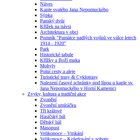
Náves
Kaple svatého Jana Nepomuckého
Sýpka
Panský dvůr
Křížek na návsi
Architektura v obci
Pomník "Památce padlých vojínů ve válce letech
1914 - 1920"
Park
Historické tabule
Křížky a Boží muka
Mohyly
Polní cesty a aleje
Turistické trasy & Cyklotrasy
Nalezení časové schránky pod lípou u kaple sv.
Jana Nepomuckého v Horní Kamenici
Zvyky, kultura a tradiční akce
Zvonění
Zvonění umíráčku
Tři králové
Hasičský bál
Dětský bál
Masopust
Velikonoce – Vrnkání
Velikonoce – Koledování v sobotu