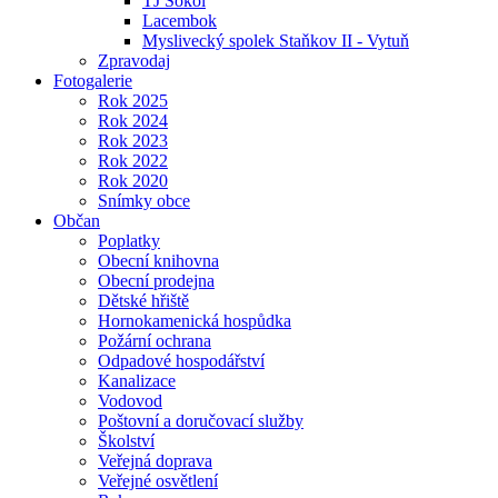
TJ Sokol
Lacembok
Myslivecký spolek Staňkov II - Vytuň
Zpravodaj
Fotogalerie
Rok 2025
Rok 2024
Rok 2023
Rok 2022
Rok 2020
Snímky obce
Občan
Poplatky
Obecní knihovna
Obecní prodejna
Dětské hřiště
Hornokamenická hospůdka
Požární ochrana
Odpadové hospodářství
Kanalizace
Vodovod
Poštovní a doručovací služby
Školství
Veřejná doprava
Veřejné osvětlení