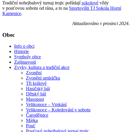
Tradiční nohejbalový turnaj trojic pořádají
sokolové
vždy
v pouťovou sobotu od rána, a to na
Sportovišti TJ Sokola
Horní
Kamenice
.
Aktualizováno v prosinci 2024.
Obec
Info o obci
Historie
Symboly obce
Zajímavosti
Zvyky, kultura a tradiční akce
Zvonění
Zvonění umíráčku
Tři králové
Hasičský bál
Dětský bál
Masopust
Velikonoce – Vrnkání
Velikonoce – Koledování v sobotu
Čarodějnice
Májka
Pouť
Pouťový nohejbalový turnaj trojic