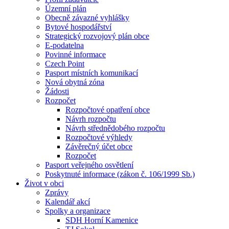
Územní plán
Obecně závazné vyhlášky
Bytové hospodářství
Strategický rozvojový plán obce
E-podatelna
Povinné informace
Czech Point
Pasport místních komunikací
Nová obytná zóna
Žádosti
Rozpočet
Rozpočtové opatření obce
Návrh rozpočtu
Návrh střednědobého rozpočtu
Rozpočtové výhledy
Závěrečný účet obce
Rozpočet
Pasport veřejného osvětlení
Poskytnuté informace (zákon č. 106/1999 Sb.)
Život v obci
Zprávy
Kalendář akcí
Spolky a organizace
SDH Horní Kamenice