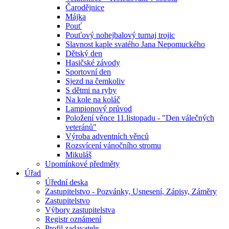
Čarodějnice
Májka
Pouť
Pouťový nohejbalový turnaj trojic
Slavnost kaple svatého Jana Nepomuckého
Dětský den
Hasičské závody
Sportovní den
Sjezd na čemkoliv
S dětmi na ryby
Na kole na koláč
Lampionový průvod
Položení věnce 11.listopadu - "Den válečných
veteránů"
Výroba adventních věnců
Rozsvícení vánočního stromu
Mikuláš
Upomínkové předměty
Úřad
Úřední deska
Zastupitelstvo - Pozvánky, Usnesení, Zápisy, Záměry
Zastupitelstvo
Výbory zastupitelstva
Registr oznámení
Profil zadavatele