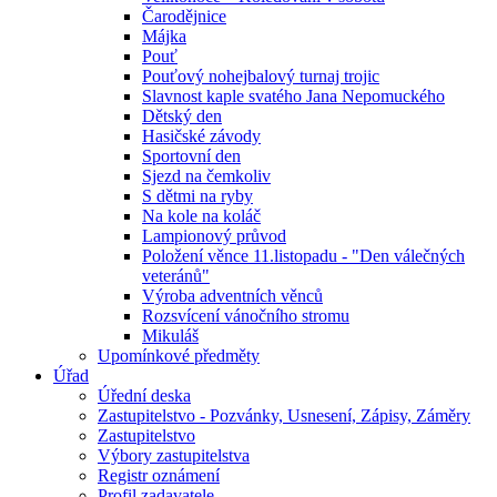
Čarodějnice
Májka
Pouť
Pouťový nohejbalový turnaj trojic
Slavnost kaple svatého Jana Nepomuckého
Dětský den
Hasičské závody
Sportovní den
Sjezd na čemkoliv
S dětmi na ryby
Na kole na koláč
Lampionový průvod
Položení věnce 11.listopadu - "Den válečných
veteránů"
Výroba adventních věnců
Rozsvícení vánočního stromu
Mikuláš
Upomínkové předměty
Úřad
Úřední deska
Zastupitelstvo - Pozvánky, Usnesení, Zápisy, Záměry
Zastupitelstvo
Výbory zastupitelstva
Registr oznámení
Profil zadavatele