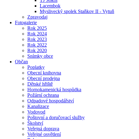
TJ Sokol
Lacembok
Myslivecký spolek Staňkov II - Vytuň
Zpravodaj
Fotogalerie
Rok 2025
Rok 2024
Rok 2023
Rok 2022
Rok 2020
Snímky obce
Občan
Poplatky
Obecní knihovna
Obecní prodejna
Dětské hřiště
Hornokamenická hospůdka
Požární ochrana
Odpadové hospodářství
Kanalizace
Vodovod
Poštovní a doručovací služby
Školství
Veřejná doprava
Veřejné osvětlení