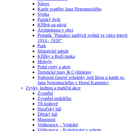
Náves
Kaple svatého Jana Nepomuckého
Sýpka
Panský dvůr
Křížek na návsi
Architektura v obci
Pomník "Památce padlých vojínů ve válce letech
1914 - 1920"
Park
Historické tabule
Křížky a Boží muka
Mohyly
Polní cesty a aleje
Turistické trasy & Cyklotrasy
Nalezení časové schránky pod lípou u kaple sv.
Jana Nepomuckého v Horní Kamenici
Zvyky, kultura a tradiční akce
Zvonění
Zvonění umíráčku
Tři králové
Hasičský bál
Dětský bál
Masopust
Velikonoce – Vrnkání
Velikonoce – Koledování v sobotu