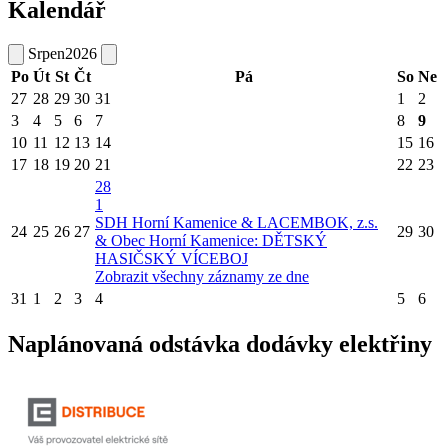
Kalendář
Srpen
2026
Po
Út
St
Čt
Pá
So
Ne
27
28
29
30
31
1
2
3
4
5
6
7
8
9
10
11
12
13
14
15
16
17
18
19
20
21
22
23
28
1
SDH Horní Kamenice & LACEMBOK, z.s.
24
25
26
27
29
30
& Obec Horní Kamenice: DĚTSKÝ
HASIČSKÝ VÍCEBOJ
Zobrazit všechny záznamy ze dne
31
1
2
3
4
5
6
Naplánovaná odstávka dodávky elektřiny