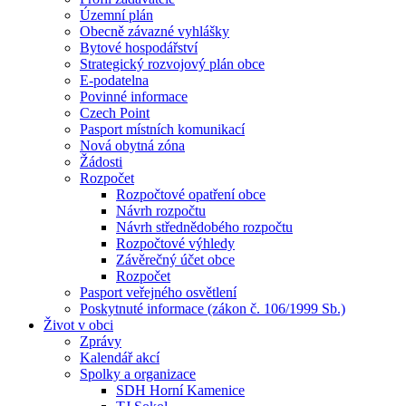
Územní plán
Obecně závazné vyhlášky
Bytové hospodářství
Strategický rozvojový plán obce
E-podatelna
Povinné informace
Czech Point
Pasport místních komunikací
Nová obytná zóna
Žádosti
Rozpočet
Rozpočtové opatření obce
Návrh rozpočtu
Návrh střednědobého rozpočtu
Rozpočtové výhledy
Závěrečný účet obce
Rozpočet
Pasport veřejného osvětlení
Poskytnuté informace (zákon č. 106/1999 Sb.)
Život v obci
Zprávy
Kalendář akcí
Spolky a organizace
SDH Horní Kamenice