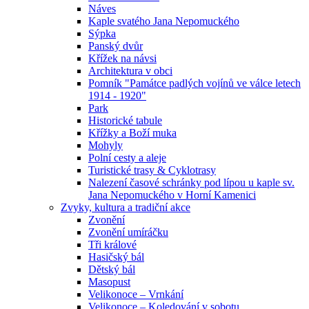
Náves
Kaple svatého Jana Nepomuckého
Sýpka
Panský dvůr
Křížek na návsi
Architektura v obci
Pomník "Památce padlých vojínů ve válce letech
1914 - 1920"
Park
Historické tabule
Křížky a Boží muka
Mohyly
Polní cesty a aleje
Turistické trasy & Cyklotrasy
Nalezení časové schránky pod lípou u kaple sv.
Jana Nepomuckého v Horní Kamenici
Zvyky, kultura a tradiční akce
Zvonění
Zvonění umíráčku
Tři králové
Hasičský bál
Dětský bál
Masopust
Velikonoce – Vrnkání
Velikonoce – Koledování v sobotu