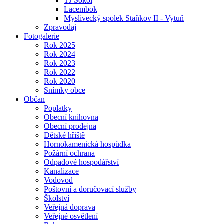
TJ Sokol
Lacembok
Myslivecký spolek Staňkov II - Vytuň
Zpravodaj
Fotogalerie
Rok 2025
Rok 2024
Rok 2023
Rok 2022
Rok 2020
Snímky obce
Občan
Poplatky
Obecní knihovna
Obecní prodejna
Dětské hřiště
Hornokamenická hospůdka
Požární ochrana
Odpadové hospodářství
Kanalizace
Vodovod
Poštovní a doručovací služby
Školství
Veřejná doprava
Veřejné osvětlení