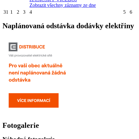
Zobrazit všechny záznamy ze dne
31
1
2
3
4
5
6
Naplánovaná odstávka dodávky elektřiny
Fotogalerie