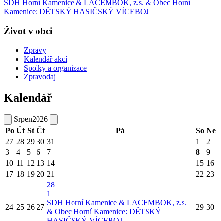
SDH Horní Kamenice & LACEMBOK, z.s. & Obec Horní
Kamenice: DĚTSKÝ HASIČSKÝ VÍCEBOJ
Život v obci
Zprávy
Kalendář akcí
Spolky a organizace
Zpravodaj
Kalendář
Srpen
2026
Po
Út
St
Čt
Pá
So
Ne
27
28
29
30
31
1
2
3
4
5
6
7
8
9
10
11
12
13
14
15
16
17
18
19
20
21
22
23
28
1
SDH Horní Kamenice & LACEMBOK, z.s.
24
25
26
27
29
30
& Obec Horní Kamenice: DĚTSKÝ
HASIČSKÝ VÍCEBOJ