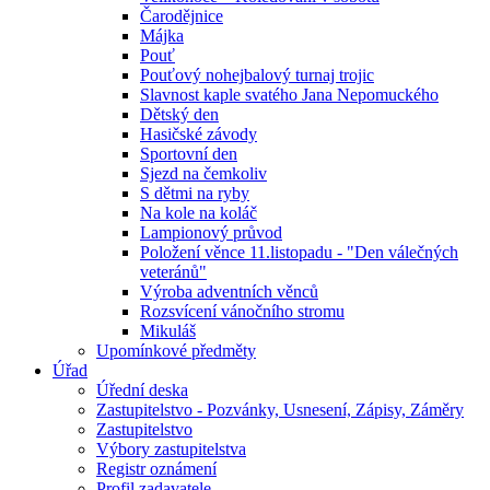
Čarodějnice
Májka
Pouť
Pouťový nohejbalový turnaj trojic
Slavnost kaple svatého Jana Nepomuckého
Dětský den
Hasičské závody
Sportovní den
Sjezd na čemkoliv
S dětmi na ryby
Na kole na koláč
Lampionový průvod
Položení věnce 11.listopadu - "Den válečných
veteránů"
Výroba adventních věnců
Rozsvícení vánočního stromu
Mikuláš
Upomínkové předměty
Úřad
Úřední deska
Zastupitelstvo - Pozvánky, Usnesení, Zápisy, Záměry
Zastupitelstvo
Výbory zastupitelstva
Registr oznámení
Profil zadavatele