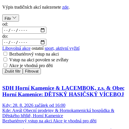
Výpis tradičních akcí nalezenete
zde
.
Filtr
od:
do:
Libovolná akce
ostatní
sport, aktivní vyžití
Bezbariérový vstup na akci
Vstup na akci povolen se zvířaty
Akce je vhodná pro děti
Zrušit filtr
Filtrovat
SDH Horní Kamenice & LACEMBOK, z.s. & Obec
Horní Kamenice: DĚTSKÝ HASIČSKÝ VÍCEBOJ
Kdy:
28. 8. 2026 začátek od 16:00
Kde:
Areál Obecní prodejny & Hornokamenická hospůdka &
Dětského hřiště, Horní Kamenice
Bezbariérový vstup na akci
Akce je vhodná pro děti