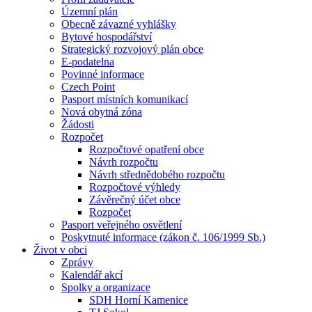
Územní plán
Obecně závazné vyhlášky
Bytové hospodářství
Strategický rozvojový plán obce
E-podatelna
Povinné informace
Czech Point
Pasport místních komunikací
Nová obytná zóna
Žádosti
Rozpočet
Rozpočtové opatření obce
Návrh rozpočtu
Návrh střednědobého rozpočtu
Rozpočtové výhledy
Závěrečný účet obce
Rozpočet
Pasport veřejného osvětlení
Poskytnuté informace (zákon č. 106/1999 Sb.)
Život v obci
Zprávy
Kalendář akcí
Spolky a organizace
SDH Horní Kamenice