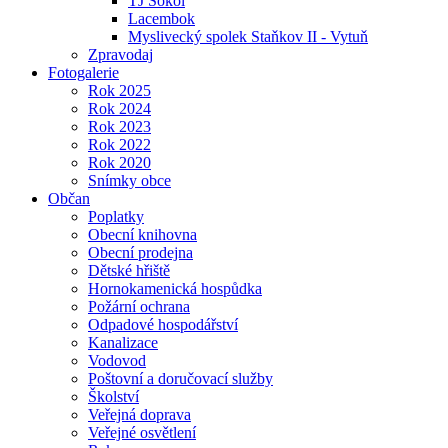
TJ Sokol
Lacembok
Myslivecký spolek Staňkov II - Vytuň
Zpravodaj
Fotogalerie
Rok 2025
Rok 2024
Rok 2023
Rok 2022
Rok 2020
Snímky obce
Občan
Poplatky
Obecní knihovna
Obecní prodejna
Dětské hřiště
Hornokamenická hospůdka
Požární ochrana
Odpadové hospodářství
Kanalizace
Vodovod
Poštovní a doručovací služby
Školství
Veřejná doprava
Veřejné osvětlení