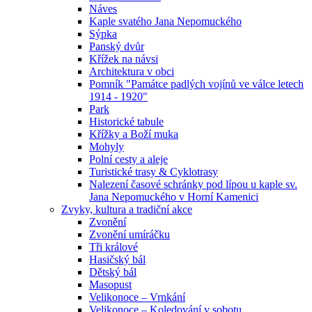
Náves
Kaple svatého Jana Nepomuckého
Sýpka
Panský dvůr
Křížek na návsi
Architektura v obci
Pomník "Památce padlých vojínů ve válce letech
1914 - 1920"
Park
Historické tabule
Křížky a Boží muka
Mohyly
Polní cesty a aleje
Turistické trasy & Cyklotrasy
Nalezení časové schránky pod lípou u kaple sv.
Jana Nepomuckého v Horní Kamenici
Zvyky, kultura a tradiční akce
Zvonění
Zvonění umíráčku
Tři králové
Hasičský bál
Dětský bál
Masopust
Velikonoce – Vrnkání
Velikonoce – Koledování v sobotu