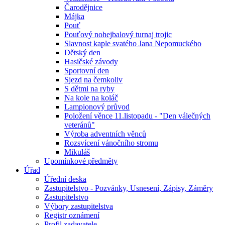
Čarodějnice
Májka
Pouť
Pouťový nohejbalový turnaj trojic
Slavnost kaple svatého Jana Nepomuckého
Dětský den
Hasičské závody
Sportovní den
Sjezd na čemkoliv
S dětmi na ryby
Na kole na koláč
Lampionový průvod
Položení věnce 11.listopadu - "Den válečných
veteránů"
Výroba adventních věnců
Rozsvícení vánočního stromu
Mikuláš
Upomínkové předměty
Úřad
Úřední deska
Zastupitelstvo - Pozvánky, Usnesení, Zápisy, Záměry
Zastupitelstvo
Výbory zastupitelstva
Registr oznámení
Profil zadavatele