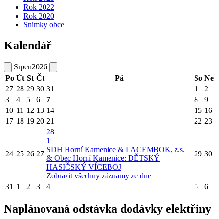
Rok 2022
Rok 2020
Snímky obce
Kalendář
Srpen
2026
Po
Út
St
Čt
Pá
So
Ne
27
28
29
30
31
1
2
3
4
5
6
7
8
9
10
11
12
13
14
15
16
17
18
19
20
21
22
23
28
1
SDH Horní Kamenice & LACEMBOK, z.s.
24
25
26
27
29
30
& Obec Horní Kamenice: DĚTSKÝ
HASIČSKÝ VÍCEBOJ
Zobrazit všechny záznamy ze dne
31
1
2
3
4
5
6
Naplánovaná odstávka dodávky elektřiny