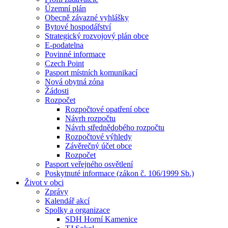
Územní plán
Obecně závazné vyhlášky
Bytové hospodářství
Strategický rozvojový plán obce
E-podatelna
Povinné informace
Czech Point
Pasport místních komunikací
Nová obytná zóna
Žádosti
Rozpočet
Rozpočtové opatření obce
Návrh rozpočtu
Návrh střednědobého rozpočtu
Rozpočtové výhledy
Závěrečný účet obce
Rozpočet
Pasport veřejného osvětlení
Poskytnuté informace (zákon č. 106/1999 Sb.)
Život v obci
Zprávy
Kalendář akcí
Spolky a organizace
SDH Horní Kamenice