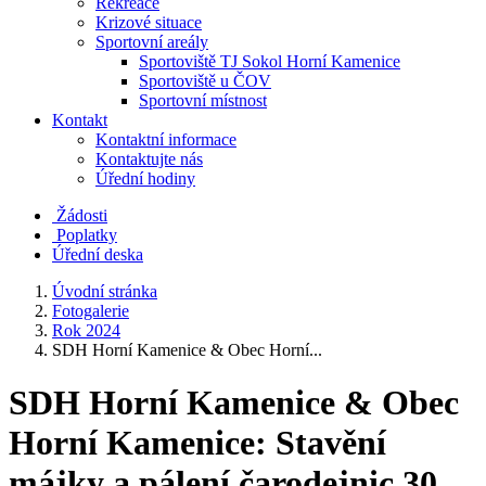
Rekreace
Krizové situace
Sportovní areály
Sportoviště TJ Sokol Horní Kamenice
Sportoviště u ČOV
Sportovní místnost
Kontakt
Kontaktní informace
Kontaktujte nás
Úřední hodiny
Žádosti
Poplatky
Úřední deska
Úvodní stránka
Fotogalerie
Rok 2024
SDH Horní Kamenice & Obec Horní...
SDH Horní Kamenice & Obec
Horní Kamenice: Stavění
májky a pálení čarodejnic 30.