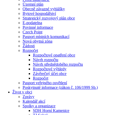
Územní plán
Obecně závazné vyhlášky
Bytové hospodářství
Strategický rozvojový plán obce
E-podatelna
Povinné informace
Czech Point
Pasport místních komunikací
Nová obytná zóna
Žádosti
Rozpočet
Rozpočtové opatření obce
Návrh rozpočtu
Návrh střednědobého rozpočtu
Rozpočtové výhledy
Závěrečný účet obce
Rozpočet
Pasport veřejného osvětlení
Poskytnuté informace (zákon č. 106/1999 Sb.)
Život v obci
Zprávy
Kalendář akcí
Spolky a organizace
SDH Horní Kamenice