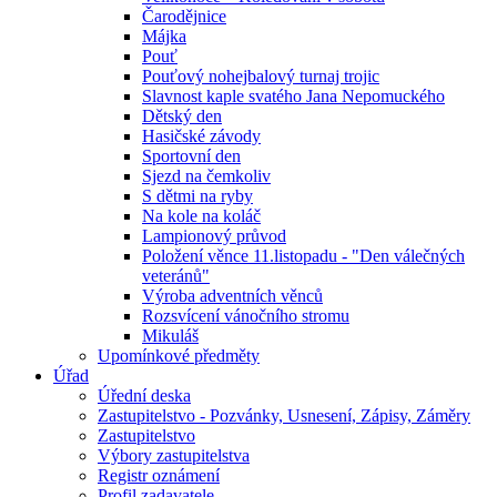
Čarodějnice
Májka
Pouť
Pouťový nohejbalový turnaj trojic
Slavnost kaple svatého Jana Nepomuckého
Dětský den
Hasičské závody
Sportovní den
Sjezd na čemkoliv
S dětmi na ryby
Na kole na koláč
Lampionový průvod
Položení věnce 11.listopadu - "Den válečných
veteránů"
Výroba adventních věnců
Rozsvícení vánočního stromu
Mikuláš
Upomínkové předměty
Úřad
Úřední deska
Zastupitelstvo - Pozvánky, Usnesení, Zápisy, Záměry
Zastupitelstvo
Výbory zastupitelstva
Registr oznámení
Profil zadavatele