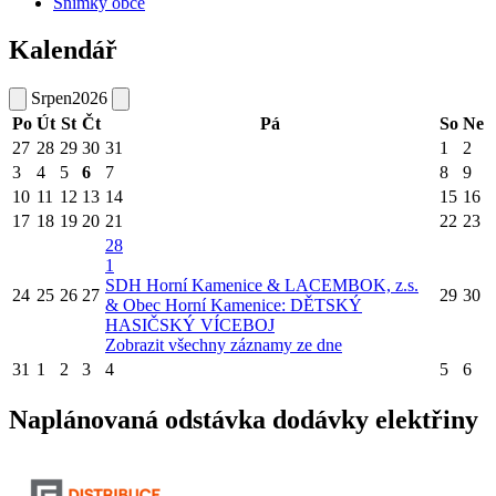
Snímky obce
Kalendář
Srpen
2026
Po
Út
St
Čt
Pá
So
Ne
27
28
29
30
31
1
2
3
4
5
6
7
8
9
10
11
12
13
14
15
16
17
18
19
20
21
22
23
28
1
SDH Horní Kamenice & LACEMBOK, z.s.
24
25
26
27
29
30
& Obec Horní Kamenice: DĚTSKÝ
HASIČSKÝ VÍCEBOJ
Zobrazit všechny záznamy ze dne
31
1
2
3
4
5
6
Naplánovaná odstávka dodávky elektřiny