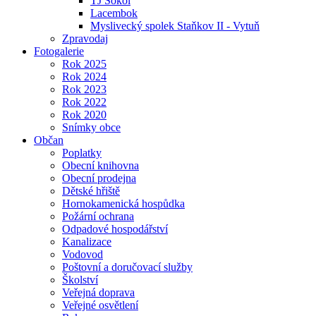
TJ Sokol
Lacembok
Myslivecký spolek Staňkov II - Vytuň
Zpravodaj
Fotogalerie
Rok 2025
Rok 2024
Rok 2023
Rok 2022
Rok 2020
Snímky obce
Občan
Poplatky
Obecní knihovna
Obecní prodejna
Dětské hřiště
Hornokamenická hospůdka
Požární ochrana
Odpadové hospodářství
Kanalizace
Vodovod
Poštovní a doručovací služby
Školství
Veřejná doprava
Veřejné osvětlení