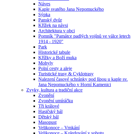
Náves
Kaple svatého Jana Nepomuckého
Sýpka
Panský dvůr
Křížek na návsi
Architektura v obci
Pomník "Památce padlých vojínů ve válce letech
1914 - 1920"
Park
Historické tabule
Křížky a Boží muka
Mohyly
Polní cesty a aleje
Turistické trasy & Cyklotrasy
Nalezení časové schránky pod lípou u kaple sv.
Jana Nepomuckého v Horní Kamenici
Zvyky, kultura a tradiční akce
Zvonění
Zvonění umíráčku
Tři králové
Hasičský bál
Dětský bál
Masopust
Velikonoce – Vrnkání
Velikonoce – Koledování v sobotu