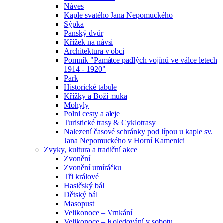
Náves
Kaple svatého Jana Nepomuckého
Sýpka
Panský dvůr
Křížek na návsi
Architektura v obci
Pomník "Památce padlých vojínů ve válce letech
1914 - 1920"
Park
Historické tabule
Křížky a Boží muka
Mohyly
Polní cesty a aleje
Turistické trasy & Cyklotrasy
Nalezení časové schránky pod lípou u kaple sv.
Jana Nepomuckého v Horní Kamenici
Zvyky, kultura a tradiční akce
Zvonění
Zvonění umíráčku
Tři králové
Hasičský bál
Dětský bál
Masopust
Velikonoce – Vrnkání
Velikonoce – Koledování v sobotu