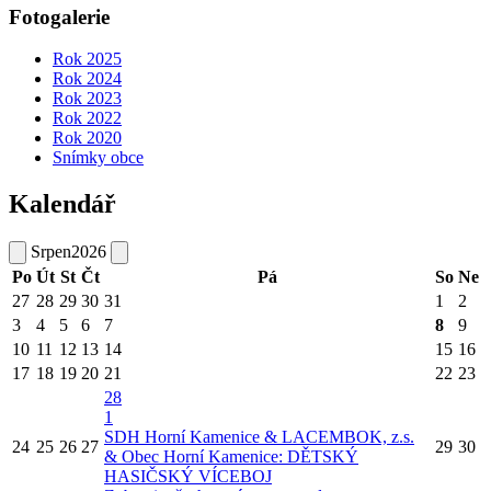
Fotogalerie
Rok 2025
Rok 2024
Rok 2023
Rok 2022
Rok 2020
Snímky obce
Kalendář
Srpen
2026
Po
Út
St
Čt
Pá
So
Ne
27
28
29
30
31
1
2
3
4
5
6
7
8
9
10
11
12
13
14
15
16
17
18
19
20
21
22
23
28
1
SDH Horní Kamenice & LACEMBOK, z.s.
24
25
26
27
29
30
& Obec Horní Kamenice: DĚTSKÝ
HASIČSKÝ VÍCEBOJ