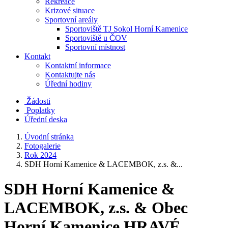
Rekreace
Krizové situace
Sportovní areály
Sportoviště TJ Sokol Horní Kamenice
Sportoviště u ČOV
Sportovní místnost
Kontakt
Kontaktní informace
Kontaktujte nás
Úřední hodiny
Žádosti
Poplatky
Úřední deska
Úvodní stránka
Fotogalerie
Rok 2024
SDH Horní Kamenice & LACEMBOK, z.s. &...
SDH Horní Kamenice &
LACEMBOK, z.s. & Obec
Horní Kamenice HRAVÉ