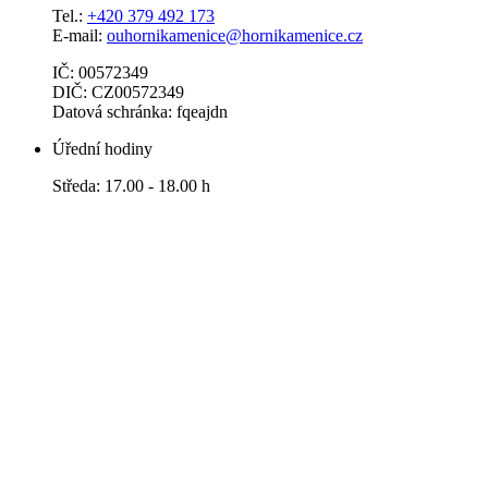
Tel.:
+420 379 492 173
E-mail:
ouhornikamenice@hornikamenice.cz
IČ: 00572349
DIČ: CZ00572349
Datová schránka: fqeajdn
Úřední hodiny
Středa: 17.00 - 18.00 h