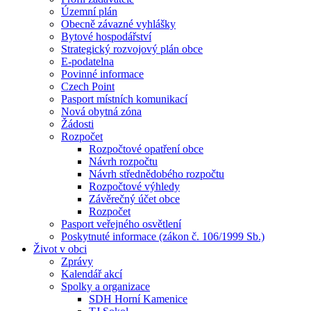
Územní plán
Obecně závazné vyhlášky
Bytové hospodářství
Strategický rozvojový plán obce
E-podatelna
Povinné informace
Czech Point
Pasport místních komunikací
Nová obytná zóna
Žádosti
Rozpočet
Rozpočtové opatření obce
Návrh rozpočtu
Návrh střednědobého rozpočtu
Rozpočtové výhledy
Závěrečný účet obce
Rozpočet
Pasport veřejného osvětlení
Poskytnuté informace (zákon č. 106/1999 Sb.)
Život v obci
Zprávy
Kalendář akcí
Spolky a organizace
SDH Horní Kamenice