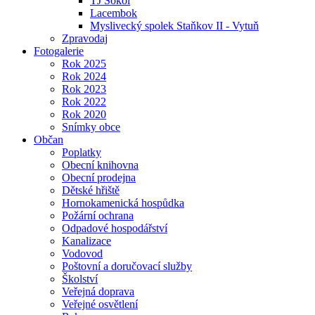
TJ Sokol
Lacembok
Myslivecký spolek Staňkov II - Vytuň
Zpravodaj
Fotogalerie
Rok 2025
Rok 2024
Rok 2023
Rok 2022
Rok 2020
Snímky obce
Občan
Poplatky
Obecní knihovna
Obecní prodejna
Dětské hřiště
Hornokamenická hospůdka
Požární ochrana
Odpadové hospodářství
Kanalizace
Vodovod
Poštovní a doručovací služby
Školství
Veřejná doprava
Veřejné osvětlení