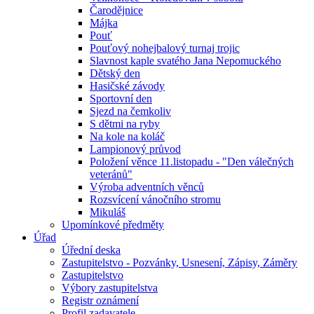
Čarodějnice
Májka
Pouť
Pouťový nohejbalový turnaj trojic
Slavnost kaple svatého Jana Nepomuckého
Dětský den
Hasičské závody
Sportovní den
Sjezd na čemkoliv
S dětmi na ryby
Na kole na koláč
Lampionový průvod
Položení věnce 11.listopadu - "Den válečných
veteránů"
Výroba adventních věnců
Rozsvícení vánočního stromu
Mikuláš
Upomínkové předměty
Úřad
Úřední deska
Zastupitelstvo - Pozvánky, Usnesení, Zápisy, Záměry
Zastupitelstvo
Výbory zastupitelstva
Registr oznámení
Profil zadavatele