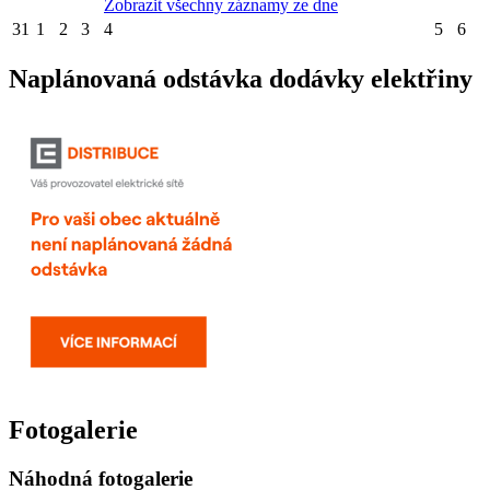
Zobrazit všechny záznamy ze dne
31
1
2
3
4
5
6
Naplánovaná odstávka dodávky elektřiny
Fotogalerie
Náhodná fotogalerie