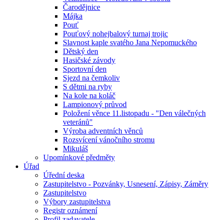
Čarodějnice
Májka
Pouť
Pouťový nohejbalový turnaj trojic
Slavnost kaple svatého Jana Nepomuckého
Dětský den
Hasičské závody
Sportovní den
Sjezd na čemkoliv
S dětmi na ryby
Na kole na koláč
Lampionový průvod
Položení věnce 11.listopadu - "Den válečných
veteránů"
Výroba adventních věnců
Rozsvícení vánočního stromu
Mikuláš
Upomínkové předměty
Úřad
Úřední deska
Zastupitelstvo - Pozvánky, Usnesení, Zápisy, Záměry
Zastupitelstvo
Výbory zastupitelstva
Registr oznámení
Profil zadavatele