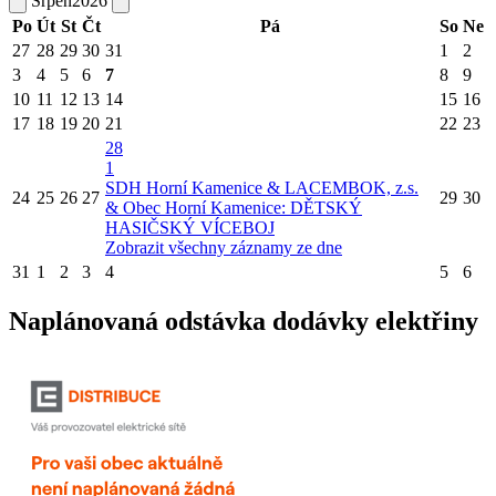
Srpen
2026
Po
Út
St
Čt
Pá
So
Ne
27
28
29
30
31
1
2
3
4
5
6
7
8
9
10
11
12
13
14
15
16
17
18
19
20
21
22
23
28
1
SDH Horní Kamenice & LACEMBOK, z.s.
24
25
26
27
29
30
& Obec Horní Kamenice: DĚTSKÝ
HASIČSKÝ VÍCEBOJ
Zobrazit všechny záznamy ze dne
31
1
2
3
4
5
6
Naplánovaná odstávka dodávky elektřiny