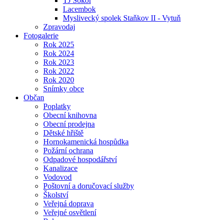
TJ Sokol
Lacembok
Myslivecký spolek Staňkov II - Vytuň
Zpravodaj
Fotogalerie
Rok 2025
Rok 2024
Rok 2023
Rok 2022
Rok 2020
Snímky obce
Občan
Poplatky
Obecní knihovna
Obecní prodejna
Dětské hřiště
Hornokamenická hospůdka
Požární ochrana
Odpadové hospodářství
Kanalizace
Vodovod
Poštovní a doručovací služby
Školství
Veřejná doprava
Veřejné osvětlení