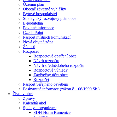
Územní plán
Obecně závazné vyhlášky
Bytové hospodářství
Strategický rozvojový plán obce
E-podatelna
Povinné informace
Czech Point
Pasport místních komunikací
Nová obytná zóna
Žádosti
Rozpočet
Rozpočtové opatření obce
Návrh rozpočtu
Návrh střednědobého rozpočtu
Rozpočtové výhledy
Závěrečný účet obce
Rozpočet
Pasport veřejného osvětlení
Poskytnuté informace (zákon č. 106/1999 Sb.)
Život v obci
Zprávy
Kalendář akcí
Spolky a organizace
SDH Horní Kamenice