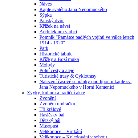
Náves
Kaple svatého Jana Nepomuckého
Sýpka
Panský dvůr
Křížek na návsi
Architektura v obci
Pomník "Památce padlých vojínů ve válce letech
1914 - 1920"
Park
Historické tabule
Křížky a Boží muka
Mohyly
Polní cesty a aleje
Turistické trasy & Cyklotrasy
Nalezení časové schránky pod lípou u kaple sv.
Jana Nepomuckého v Horní Kamenici
Zvyky, kultura a tradiční akce
Zvonění
Zvonění umíráčku
Tři králové
Hasičský bál
Dětský bál
Masopust
Velikonoce – Vrnkání
Velikonoce – Koledování v sobotu