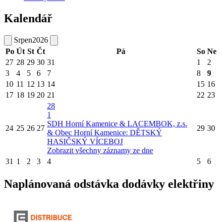
Kalendář
Srpen
2026
Po
Út
St
Čt
Pá
So
Ne
27
28
29
30
31
1
2
3
4
5
6
7
8
9
10
11
12
13
14
15
16
17
18
19
20
21
22
23
28
1
SDH Horní Kamenice & LACEMBOK, z.s.
24
25
26
27
29
30
& Obec Horní Kamenice: DĚTSKÝ
HASIČSKÝ VÍCEBOJ
Zobrazit všechny záznamy ze dne
31
1
2
3
4
5
6
Naplánovaná odstávka dodávky elektřiny