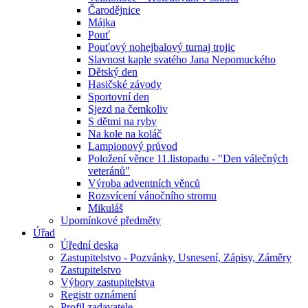
Čarodějnice
Májka
Pouť
Pouťový nohejbalový turnaj trojic
Slavnost kaple svatého Jana Nepomuckého
Dětský den
Hasičské závody
Sportovní den
Sjezd na čemkoliv
S dětmi na ryby
Na kole na koláč
Lampionový průvod
Položení věnce 11.listopadu - "Den válečných
veteránů"
Výroba adventních věnců
Rozsvícení vánočního stromu
Mikuláš
Upomínkové předměty
Úřad
Úřední deska
Zastupitelstvo - Pozvánky, Usnesení, Zápisy, Záměry
Zastupitelstvo
Výbory zastupitelstva
Registr oznámení
Profil zadavatele