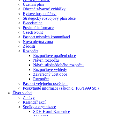
Územní plán
Obecně závazné vyhlášky
Bytové hospodářství
Strategický rozvojový plán obce
E-podatelna
Povinné informace
Czech Point
Pasport místních komunikací
Nová obytná zóna
Žádosti
Rozpočet
Rozpočtové opatření obce
Návrh rozpočtu
Návrh střednědobého rozpočtu
Rozpočtové výhledy
Závěrečný účet obce
Rozpočet
Pasport veřejného osvětlení
Poskytnuté informace (zákon č. 106/1999 Sb.)
Život v obci
Zprávy
Kalendář akcí
Spolky a organizace
SDH Horní Kamenice