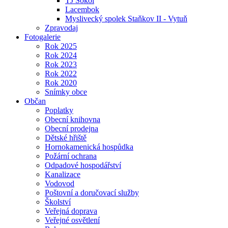
TJ Sokol
Lacembok
Myslivecký spolek Staňkov II - Vytuň
Zpravodaj
Fotogalerie
Rok 2025
Rok 2024
Rok 2023
Rok 2022
Rok 2020
Snímky obce
Občan
Poplatky
Obecní knihovna
Obecní prodejna
Dětské hřiště
Hornokamenická hospůdka
Požární ochrana
Odpadové hospodářství
Kanalizace
Vodovod
Poštovní a doručovací služby
Školství
Veřejná doprava
Veřejné osvětlení