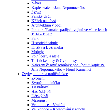
Náves
Kaple svatého Jana Nepomuckého
Sýpka
Panský dvůr
Křížek na návsi
Architektura v obci
Pomník "Památce padlých vojínů ve válce letech
1914 - 1920"
Park
Historické tabule
Křížky a Boží muka
Mohyly
Polní cesty a aleje
Turistické trasy & Cyklotrasy
Nalezení časové schránky pod lípou u kaple sv.
Jana Nepomuckého v Horní Kamenici
Zvyky, kultura a tradiční akce
Zvonění
Zvonění umíráčku
Tři králové
Hasičský bál
Dětský bál
Masopust
Velikonoce – Vrnkání
Velikonoce – Koledování v sobotu