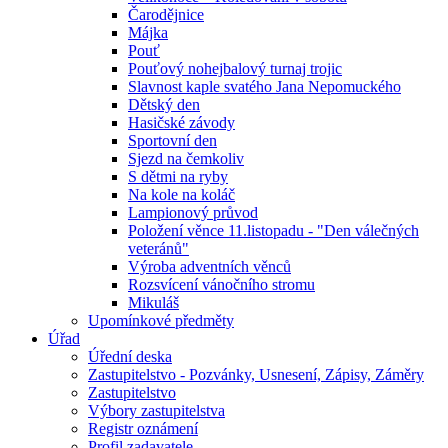
Čarodějnice
Májka
Pouť
Pouťový nohejbalový turnaj trojic
Slavnost kaple svatého Jana Nepomuckého
Dětský den
Hasičské závody
Sportovní den
Sjezd na čemkoliv
S dětmi na ryby
Na kole na koláč
Lampionový průvod
Položení věnce 11.listopadu - "Den válečných
veteránů"
Výroba adventních věnců
Rozsvícení vánočního stromu
Mikuláš
Upomínkové předměty
Úřad
Úřední deska
Zastupitelstvo - Pozvánky, Usnesení, Zápisy, Záměry
Zastupitelstvo
Výbory zastupitelstva
Registr oznámení
Profil zadavatele