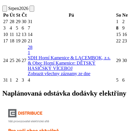
Srpen
2026
Po
Út
St
Čt
Pá
So
Ne
27
28
29
30
31
1
2
3
4
5
6
7
8
9
10
11
12
13
14
15
16
17
18
19
20
21
22
23
28
1
SDH Horní Kamenice & LACEMBOK, z.s.
24
25
26
27
29
30
& Obec Horní Kamenice: DĚTSKÝ
HASIČSKÝ VÍCEBOJ
Zobrazit všechny záznamy ze dne
31
1
2
3
4
5
6
Naplánovaná odstávka dodávky elektřiny