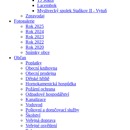
TJ Sokol
Lacembok
Myslivecký spolek Staňkov II - Vytuň
Zpravodaj
Fotogalerie
Rok 2025
Rok 2024
Rok 2023
Rok 2022
Rok 2020
Snímky obce
Občan
Poplatky
Obecní knihovna
Obecní prodejna
Dětské hřiště
Hornokamenická hospůdka
Požární ochrana
Odpadové hospodářství
Kanalizace
Vodovod
Poštovní a doručovací služby
Školství
Veřejná doprava
Veřejné osvětlení