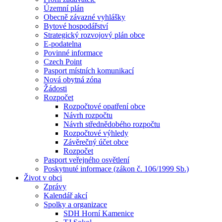
Územní plán
Obecně závazné vyhlášky
Bytové hospodářství
Strategický rozvojový plán obce
E-podatelna
Povinné informace
Czech Point
Pasport místních komunikací
Nová obytná zóna
Žádosti
Rozpočet
Rozpočtové opatření obce
Návrh rozpočtu
Návrh střednědobého rozpočtu
Rozpočtové výhledy
Závěrečný účet obce
Rozpočet
Pasport veřejného osvětlení
Poskytnuté informace (zákon č. 106/1999 Sb.)
Život v obci
Zprávy
Kalendář akcí
Spolky a organizace
SDH Horní Kamenice