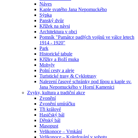
Náves
Kaple svatého Jana Nepomuckého
Sýpka
Panský dvůr
Křížek na návsi
Architektura v obci
Pomník "Památce padlých vojínů ve válce letech
1914 - 1920"
Park
Historické tabule
Křížky a Boží muka
Mohyly
Polní cesty a aleje
Turistické trasy & Cyklotrasy
Nalezení časové schránky pod lípou u kaple sv.
Jana Nepomuckého v Horní Kamenici
Zvyky, kultura a tradiční akce
Zvonění
Zvonění umíráčku
Tři králové
Hasičský bál
Dětský bál
Masopust
Velikonoce – Vrnkání
Velikonoce – Koledování v sobotu