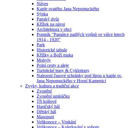
Náves
Kaple svatého Jana Nepomuckého
Sýpka
Panský dvůr
Křížek na návsi
Architektura v obci
Pomník "Památce padlých vojínů ve válce letech
1914 - 1920"
Park
Historické tabule
Křížky a Boží muka
Mohyly
Polní cesty a aleje
Turistické trasy & Cyklotrasy
Nalezení časové schránky pod lípou u kaple sv.
Jana Nepomuckého v Horní Kamenici
Zvyky, kultura a tradiční akce
Zvonění
Zvonění umíráčku
Tři králové
Hasičský bál
Dětský bál
Masopust
Velikonoce – Vrnkání
Velikonoce – Koledování v sobotu