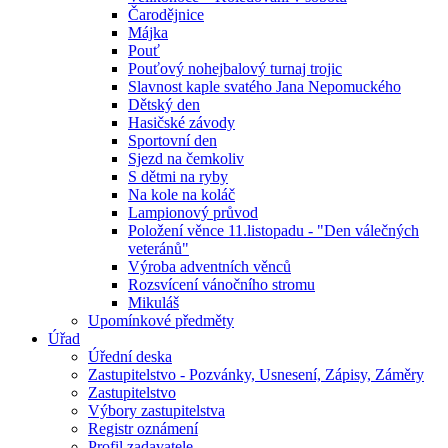
Čarodějnice
Májka
Pouť
Pouťový nohejbalový turnaj trojic
Slavnost kaple svatého Jana Nepomuckého
Dětský den
Hasičské závody
Sportovní den
Sjezd na čemkoliv
S dětmi na ryby
Na kole na koláč
Lampionový průvod
Položení věnce 11.listopadu - "Den válečných
veteránů"
Výroba adventních věnců
Rozsvícení vánočního stromu
Mikuláš
Upomínkové předměty
Úřad
Úřední deska
Zastupitelstvo - Pozvánky, Usnesení, Zápisy, Záměry
Zastupitelstvo
Výbory zastupitelstva
Registr oznámení
Profil zadavatele