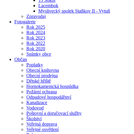
TJ Sokol
Lacembok
Myslivecký spolek Staňkov II - Vytuň
Zpravodaj
Fotogalerie
Rok 2025
Rok 2024
Rok 2023
Rok 2022
Rok 2020
Snímky obce
Občan
Poplatky
Obecní knihovna
Obecní prodejna
Dětské hřiště
Hornokamenická hospůdka
Požární ochrana
Odpadové hospodářství
Kanalizace
Vodovod
Poštovní a doručovací služby
Školství
Veřejná doprava
Veřejné osvětlení