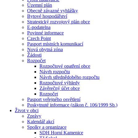
Územní plán
Obecně závazné vyhlášky
Bytové hospodářství
Strategický rozvojový plán obce
E-podatelna
Povinné informace
Czech Point
Pasport místních komunikací
Nová obytná zóna
Žádosti
Rozpočet
Rozpočtové opatření obce
Návrh rozpočtu
Návrh střednědobého rozpočtu
Rozpočtové výhledy
Závěrečný účet obce
Rozpočet
Pasport veřejného osvětlení
Poskytnuté informace (zákon č. 106/1999 Sb.)
Život v obci
Zprávy
Kalendář akcí
Spolky a organizace
SDH Horní Kamenice