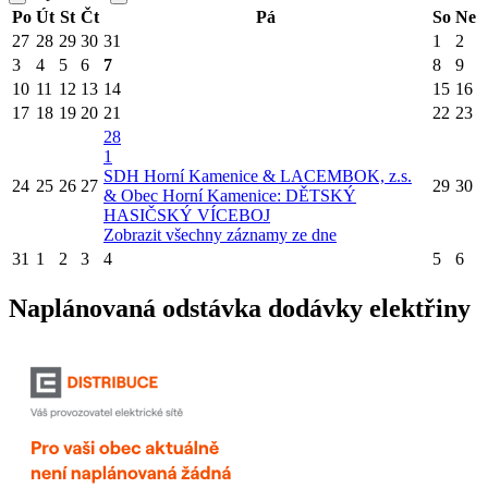
Po
Út
St
Čt
Pá
So
Ne
27
28
29
30
31
1
2
3
4
5
6
7
8
9
10
11
12
13
14
15
16
17
18
19
20
21
22
23
28
1
SDH Horní Kamenice & LACEMBOK, z.s.
24
25
26
27
29
30
& Obec Horní Kamenice: DĚTSKÝ
HASIČSKÝ VÍCEBOJ
Zobrazit všechny záznamy ze dne
31
1
2
3
4
5
6
Naplánovaná odstávka dodávky elektřiny