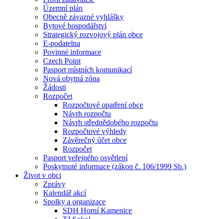
Územní plán
Obecně závazné vyhlášky
Bytové hospodářství
Strategický rozvojový plán obce
E-podatelna
Povinné informace
Czech Point
Pasport místních komunikací
Nová obytná zóna
Žádosti
Rozpočet
Rozpočtové opatření obce
Návrh rozpočtu
Návrh střednědobého rozpočtu
Rozpočtové výhledy
Závěrečný účet obce
Rozpočet
Pasport veřejného osvětlení
Poskytnuté informace (zákon č. 106/1999 Sb.)
Život v obci
Zprávy
Kalendář akcí
Spolky a organizace
SDH Horní Kamenice