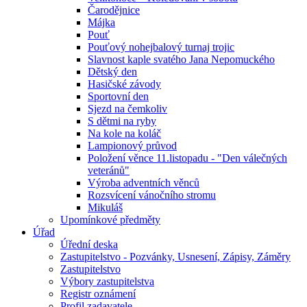
Čarodějnice
Májka
Pouť
Pouťový nohejbalový turnaj trojic
Slavnost kaple svatého Jana Nepomuckého
Dětský den
Hasičské závody
Sportovní den
Sjezd na čemkoliv
S dětmi na ryby
Na kole na koláč
Lampionový průvod
Položení věnce 11.listopadu - "Den válečných
veteránů"
Výroba adventních věnců
Rozsvícení vánočního stromu
Mikuláš
Upomínkové předměty
Úřad
Úřední deska
Zastupitelstvo - Pozvánky, Usnesení, Zápisy, Záměry
Zastupitelstvo
Výbory zastupitelstva
Registr oznámení
Profil zadavatele