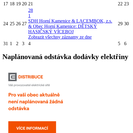
17
18
19
20
21
22
23
28
1
SDH Horní Kamenice & LACEMBOK, z.s.
24
25
26
27
29
30
& Obec Horní Kamenice: DĚTSKÝ
HASIČSKÝ VÍCEBOJ
Zobrazit všechny záznamy ze dne
31
1
2
3
4
5
6
Naplánovaná odstávka dodávky elektřiny