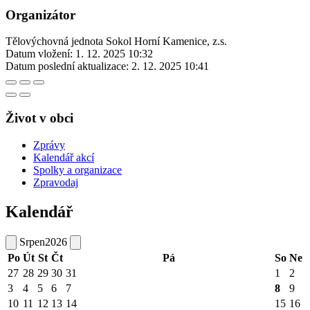
Organizátor
Tělovýchovná jednota Sokol Horní Kamenice, z.s.
Datum vložení:
1. 12. 2025 10:32
Datum poslední aktualizace:
2. 12. 2025 10:41
Život v obci
Zprávy
Kalendář akcí
Spolky a organizace
Zpravodaj
Kalendář
Srpen
2026
Po
Út
St
Čt
Pá
So
Ne
27
28
29
30
31
1
2
3
4
5
6
7
8
9
10
11
12
13
14
15
16