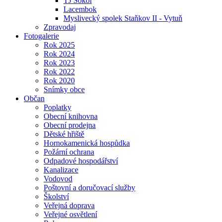
TJ Sokol
Lacembok
Myslivecký spolek Staňkov II - Vytuň
Zpravodaj
Fotogalerie
Rok 2025
Rok 2024
Rok 2023
Rok 2022
Rok 2020
Snímky obce
Občan
Poplatky
Obecní knihovna
Obecní prodejna
Dětské hřiště
Hornokamenická hospůdka
Požární ochrana
Odpadové hospodářství
Kanalizace
Vodovod
Poštovní a doručovací služby
Školství
Veřejná doprava
Veřejné osvětlení