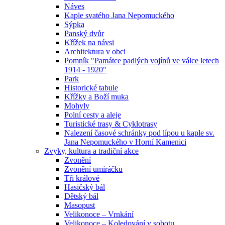
Náves
Kaple svatého Jana Nepomuckého
Sýpka
Panský dvůr
Křížek na návsi
Architektura v obci
Pomník "Památce padlých vojínů ve válce letech
1914 - 1920"
Park
Historické tabule
Křížky a Boží muka
Mohyly
Polní cesty a aleje
Turistické trasy & Cyklotrasy
Nalezení časové schránky pod lípou u kaple sv.
Jana Nepomuckého v Horní Kamenici
Zvyky, kultura a tradiční akce
Zvonění
Zvonění umíráčku
Tři králové
Hasičský bál
Dětský bál
Masopust
Velikonoce – Vrnkání
Velikonoce – Koledování v sobotu