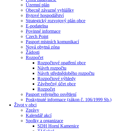
Územní plán
Obecně závazné vyhlášky
Bytové hospodářství
Strategický rozvojový plán obce
E-podatelna
Povinné informace
Czech Point
Pasport místních komunikací
Nová obytná zóna
Žádosti
Rozpočet
Rozpočtové opatření obce
Návrh rozpočtu
Návrh střednědobého rozpočtu
Rozpočtové výhledy
Závěrečný účet obce
Rozpočet
Pasport veřejného osvětlení
Poskytnuté informace (zákon č. 106/1999 Sb.)
Život v obci
Zprávy
Kalendář akcí
Spolky a organizace
SDH Horní Kamenice