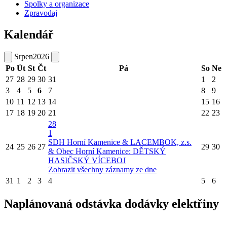
Spolky a organizace
Zpravodaj
Kalendář
Srpen
2026
Po
Út
St
Čt
Pá
So
Ne
27
28
29
30
31
1
2
3
4
5
6
7
8
9
10
11
12
13
14
15
16
17
18
19
20
21
22
23
28
1
SDH Horní Kamenice & LACEMBOK, z.s.
24
25
26
27
29
30
& Obec Horní Kamenice: DĚTSKÝ
HASIČSKÝ VÍCEBOJ
Zobrazit všechny záznamy ze dne
31
1
2
3
4
5
6
Naplánovaná odstávka dodávky elektřiny