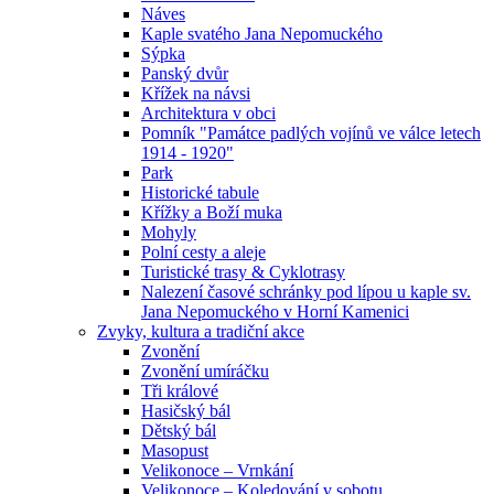
Náves
Kaple svatého Jana Nepomuckého
Sýpka
Panský dvůr
Křížek na návsi
Architektura v obci
Pomník "Památce padlých vojínů ve válce letech
1914 - 1920"
Park
Historické tabule
Křížky a Boží muka
Mohyly
Polní cesty a aleje
Turistické trasy & Cyklotrasy
Nalezení časové schránky pod lípou u kaple sv.
Jana Nepomuckého v Horní Kamenici
Zvyky, kultura a tradiční akce
Zvonění
Zvonění umíráčku
Tři králové
Hasičský bál
Dětský bál
Masopust
Velikonoce – Vrnkání
Velikonoce – Koledování v sobotu