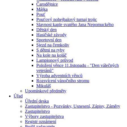
Čarodějnice
Májka
Pouť
Pouťový nohejbalový turnaj trojic
Slavnost kaple svatého Jana Nepomuckého
Dětský den
Hasičské závody
Sportovní den
Sjezd na čemkoliv
S dětmi na ryby
Na kole na koláč
Lampionový průvod
Položení věnce 11.listopadu - "Den válečných
veteránů"
Výroba adventních věnců
Rozsvícení vánočního stromu
Mikuláš
Upomínkové předměty
Úřad
Úřední deska
Zastupitelstvo - Pozvánky, Usnesení, Zápisy, Záměry
Zastupitelstvo
Výbory zastupitelstva
Registr oznámení
Profil zadavatele