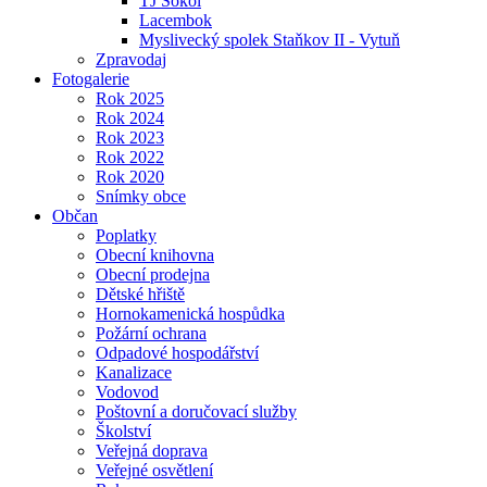
TJ Sokol
Lacembok
Myslivecký spolek Staňkov II - Vytuň
Zpravodaj
Fotogalerie
Rok 2025
Rok 2024
Rok 2023
Rok 2022
Rok 2020
Snímky obce
Občan
Poplatky
Obecní knihovna
Obecní prodejna
Dětské hřiště
Hornokamenická hospůdka
Požární ochrana
Odpadové hospodářství
Kanalizace
Vodovod
Poštovní a doručovací služby
Školství
Veřejná doprava
Veřejné osvětlení