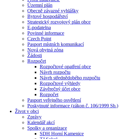
Územní plán
Obecně závazné vyhlášky
Bytové hospodářství
Strategický rozvojový plán obce
E-podatelna
Povinné informace
Czech Point
Pasport místních komunikací
Nová obytná zóna
Žádosti
Rozpočet
Rozpočtové opatření obce
Návrh rozpočtu
Návrh střednědobého rozpočtu
Rozpočtové výhledy
Závěrečný účet obce
Rozpočet
Pasport veřejného osvětlení
Poskytnuté informace (zákon č. 106/1999 Sb.)
Život v obci
Zprávy
Kalendář akcí
Spolky a organizace
SDH Horní Kamenice