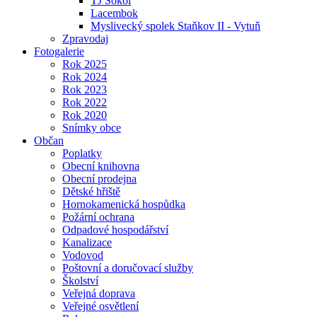
TJ Sokol
Lacembok
Myslivecký spolek Staňkov II - Vytuň
Zpravodaj
Fotogalerie
Rok 2025
Rok 2024
Rok 2023
Rok 2022
Rok 2020
Snímky obce
Občan
Poplatky
Obecní knihovna
Obecní prodejna
Dětské hřiště
Hornokamenická hospůdka
Požární ochrana
Odpadové hospodářství
Kanalizace
Vodovod
Poštovní a doručovací služby
Školství
Veřejná doprava
Veřejné osvětlení