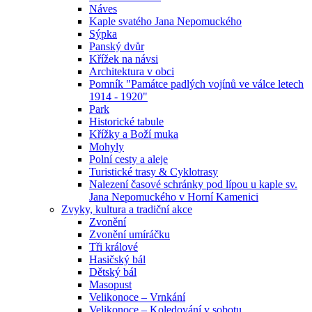
Náves
Kaple svatého Jana Nepomuckého
Sýpka
Panský dvůr
Křížek na návsi
Architektura v obci
Pomník "Památce padlých vojínů ve válce letech
1914 - 1920"
Park
Historické tabule
Křížky a Boží muka
Mohyly
Polní cesty a aleje
Turistické trasy & Cyklotrasy
Nalezení časové schránky pod lípou u kaple sv.
Jana Nepomuckého v Horní Kamenici
Zvyky, kultura a tradiční akce
Zvonění
Zvonění umíráčku
Tři králové
Hasičský bál
Dětský bál
Masopust
Velikonoce – Vrnkání
Velikonoce – Koledování v sobotu