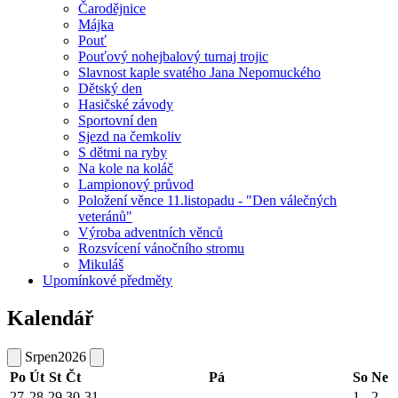
Čarodějnice
Májka
Pouť
Pouťový nohejbalový turnaj trojic
Slavnost kaple svatého Jana Nepomuckého
Dětský den
Hasičské závody
Sportovní den
Sjezd na čemkoliv
S dětmi na ryby
Na kole na koláč
Lampionový průvod
Položení věnce 11.listopadu - "Den válečných
veteránů"
Výroba adventních věnců
Rozsvícení vánočního stromu
Mikuláš
Upomínkové předměty
Kalendář
Srpen
2026
Po
Út
St
Čt
Pá
So
Ne
27
28
29
30
31
1
2