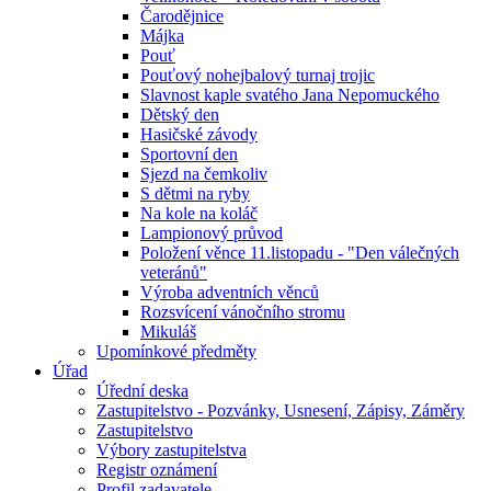
Čarodějnice
Májka
Pouť
Pouťový nohejbalový turnaj trojic
Slavnost kaple svatého Jana Nepomuckého
Dětský den
Hasičské závody
Sportovní den
Sjezd na čemkoliv
S dětmi na ryby
Na kole na koláč
Lampionový průvod
Položení věnce 11.listopadu - "Den válečných
veteránů"
Výroba adventních věnců
Rozsvícení vánočního stromu
Mikuláš
Upomínkové předměty
Úřad
Úřední deska
Zastupitelstvo - Pozvánky, Usnesení, Zápisy, Záměry
Zastupitelstvo
Výbory zastupitelstva
Registr oznámení
Profil zadavatele