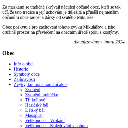
Za maskami se tradičně skrývají náctiletí občané obce, kteří se tak
učí, že tato tradice a její uchování je důležitá a přináší nejmenším
občanům obce radost a dárky od svatého Mikuláše.
Obec poskytuje pro zachování tohoto zvyku Mikulášovi a jeho
družině prostor na převlečení na obecním úřadě spolu s kostýmy.
Aktualizováno v únoru 2024.
Obec
Info o obci
Historie
Symboly obce
Zajímavosti
Zvyky, kultura a tradiční akce
Zvonění
Zvonění umíráčku
Tři králové
Hasičský bál
Dětský bál
Masopust
Velikonoce – Vrnkání
Velikonoce – Koledování v sobotu