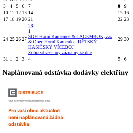
3
4
5
6
7
8
9
10
11
12
13
14
15
16
17
18
19
20
21
22
23
28
1
SDH Horní Kamenice & LACEMBOK, z.s.
24
25
26
27
29
30
& Obec Horní Kamenice: DĚTSKÝ
HASIČSKÝ VÍCEBOJ
Zobrazit všechny záznamy ze dne
31
1
2
3
4
5
6
Naplánovaná odstávka dodávky elektřiny