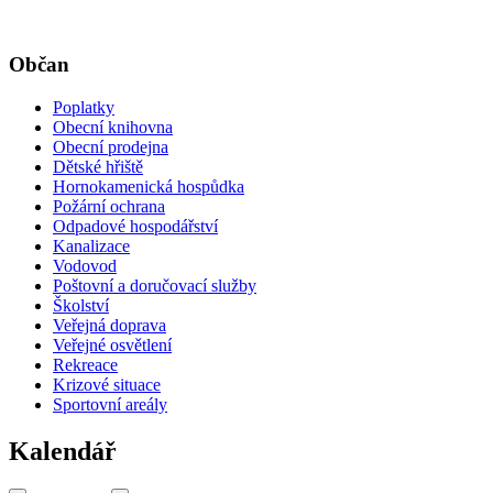
Občan
Poplatky
Obecní knihovna
Obecní prodejna
Dětské hřiště
Hornokamenická hospůdka
Požární ochrana
Odpadové hospodářství
Kanalizace
Vodovod
Poštovní a doručovací služby
Školství
Veřejná doprava
Veřejné osvětlení
Rekreace
Krizové situace
Sportovní areály
Kalendář