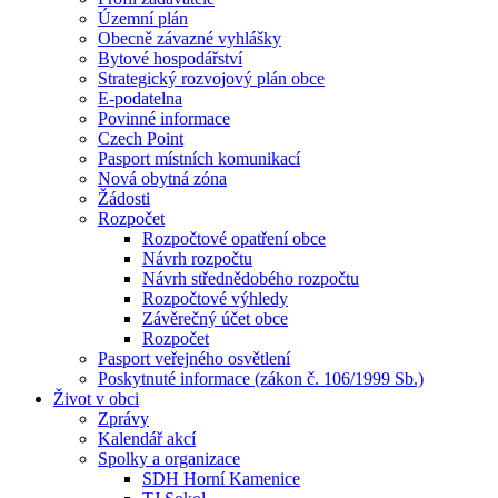
Územní plán
Obecně závazné vyhlášky
Bytové hospodářství
Strategický rozvojový plán obce
E-podatelna
Povinné informace
Czech Point
Pasport místních komunikací
Nová obytná zóna
Žádosti
Rozpočet
Rozpočtové opatření obce
Návrh rozpočtu
Návrh střednědobého rozpočtu
Rozpočtové výhledy
Závěrečný účet obce
Rozpočet
Pasport veřejného osvětlení
Poskytnuté informace (zákon č. 106/1999 Sb.)
Život v obci
Zprávy
Kalendář akcí
Spolky a organizace
SDH Horní Kamenice