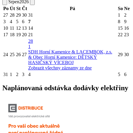
Srpen
2026
Po
Út
St
Čt
Pá
So
Ne
27
28
29
30
31
1
2
3
4
5
6
7
8
9
10
11
12
13
14
15
16
17
18
19
20
21
22
23
28
1
SDH Horní Kamenice & LACEMBOK, z.s.
24
25
26
27
29
30
& Obec Horní Kamenice: DĚTSKÝ
HASIČSKÝ VÍCEBOJ
Zobrazit všechny záznamy ze dne
31
1
2
3
4
5
6
Naplánovaná odstávka dodávky elektřiny