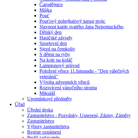
Čarodějnice
Májka
Pouť
Pouťový nohejbalový turnaj trojic
Slavnost kaple svatého Jana Nepomuckého
Dětský den
Hasičské závody
Sportovní den
Sjezd na čemkoliv
S dětmi na ryby
Na kole na koláč
Lampionový průvod
Položení věnce 11.listopadu - "Den válečných
veteránů"
Výroba adventních věnců
Rozsvícení vánočního stromu
Mikuláš
Upomínkové předměty
Úřad
Úřední deska
Zastupitelstvo - Pozvánky, Usnesení, Zápisy, Záměry
Zastupitelstvo
Výbory zastupitelstva
Registr oznámení
Profil zadavatele