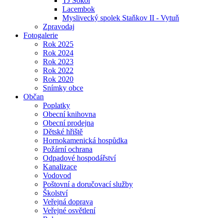
TJ Sokol
Lacembok
Myslivecký spolek Staňkov II - Vytuň
Zpravodaj
Fotogalerie
Rok 2025
Rok 2024
Rok 2023
Rok 2022
Rok 2020
Snímky obce
Občan
Poplatky
Obecní knihovna
Obecní prodejna
Dětské hřiště
Hornokamenická hospůdka
Požární ochrana
Odpadové hospodářství
Kanalizace
Vodovod
Poštovní a doručovací služby
Školství
Veřejná doprava
Veřejné osvětlení