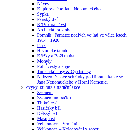
Náves
Kaple svatého Jana Nepomuckého
Sýpka
Panský dvůr
Křížek na návsi
Architektura v obci
Pomník "Památce padlých vojínů ve válce letech
1914 - 1920"
Park
Historické tabule
Křížky a Boží muka
Mohyly
Polní cesty a aleje
Turistické trasy & Cyklotrasy
Nalezení časové schránky pod lípou u kaple sv.
Jana Nepomuckého v Horní Kamenici
Zvyky, kultura a tradiční akce
Zvonění
Zvonění umíráčku
Tři králové
Hasičský bál
Dětský bál
Masopust
Velikonoce – Vrnkání
Velikonoce – Koledování v sobotu