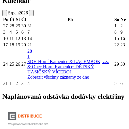
Kalendář
Srpen
2026
Po
Út
St
Čt
Pá
So
Ne
27
28
29
30
31
1
2
3
4
5
6
7
8
9
10
11
12
13
14
15
16
17
18
19
20
21
22
23
28
1
SDH Horní Kamenice & LACEMBOK, z.s.
24
25
26
27
29
30
& Obec Horní Kamenice: DĚTSKÝ
HASIČSKÝ VÍCEBOJ
Zobrazit všechny záznamy ze dne
31
1
2
3
4
5
6
Naplánovaná odstávka dodávky elektřiny