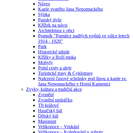
Náves
Kaple svatého Jana Nepomuckého
Sýpka
Panský dvůr
Křížek na návsi
Architektura v obci
Pomník "Památce padlých vojínů ve válce letech
1914 - 1920"
Park
Historické tabule
Křížky a Boží muka
Mohyly
Polní cesty a aleje
Turistické trasy & Cyklotrasy
Nalezení časové schránky pod lípou u kaple sv.
Jana Nepomuckého v Horní Kamenici
Zvyky, kultura a tradiční akce
Zvonění
Zvonění umíráčku
Tři králové
Hasičský bál
Dětský bál
Masopust
Velikonoce – Vrnkání
Velikonoce – Koledování v sobotu