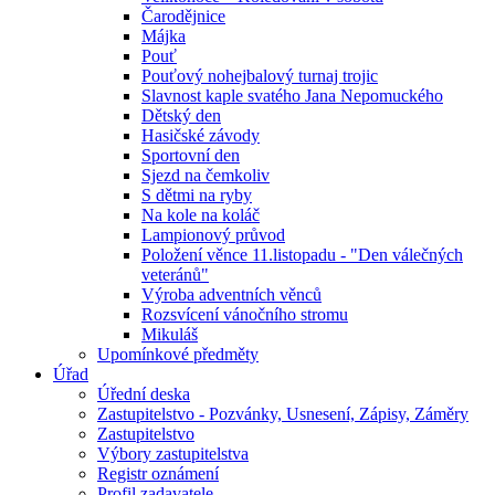
Čarodějnice
Májka
Pouť
Pouťový nohejbalový turnaj trojic
Slavnost kaple svatého Jana Nepomuckého
Dětský den
Hasičské závody
Sportovní den
Sjezd na čemkoliv
S dětmi na ryby
Na kole na koláč
Lampionový průvod
Položení věnce 11.listopadu - "Den válečných
veteránů"
Výroba adventních věnců
Rozsvícení vánočního stromu
Mikuláš
Upomínkové předměty
Úřad
Úřední deska
Zastupitelstvo - Pozvánky, Usnesení, Zápisy, Záměry
Zastupitelstvo
Výbory zastupitelstva
Registr oznámení
Profil zadavatele