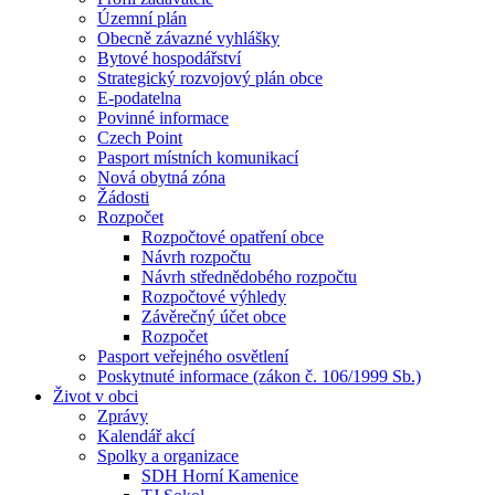
Územní plán
Obecně závazné vyhlášky
Bytové hospodářství
Strategický rozvojový plán obce
E-podatelna
Povinné informace
Czech Point
Pasport místních komunikací
Nová obytná zóna
Žádosti
Rozpočet
Rozpočtové opatření obce
Návrh rozpočtu
Návrh střednědobého rozpočtu
Rozpočtové výhledy
Závěrečný účet obce
Rozpočet
Pasport veřejného osvětlení
Poskytnuté informace (zákon č. 106/1999 Sb.)
Život v obci
Zprávy
Kalendář akcí
Spolky a organizace
SDH Horní Kamenice