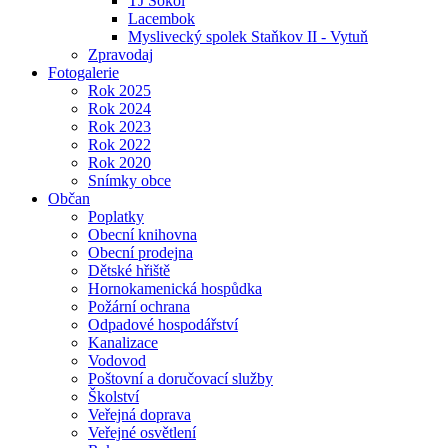
TJ Sokol
Lacembok
Myslivecký spolek Staňkov II - Vytuň
Zpravodaj
Fotogalerie
Rok 2025
Rok 2024
Rok 2023
Rok 2022
Rok 2020
Snímky obce
Občan
Poplatky
Obecní knihovna
Obecní prodejna
Dětské hřiště
Hornokamenická hospůdka
Požární ochrana
Odpadové hospodářství
Kanalizace
Vodovod
Poštovní a doručovací služby
Školství
Veřejná doprava
Veřejné osvětlení